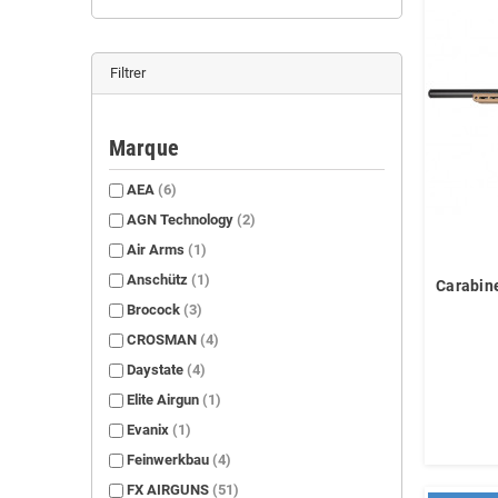
Filtrer
Marque
AEA
(6)
AGN Technology
(2)
Air Arms
(1)
Anschütz
(1)
Carabin
Brocock
(3)
CROSMAN
(4)
Daystate
(4)
Elite Airgun
(1)
Evanix
(1)
Feinwerkbau
(4)
FX AIRGUNS
(51)