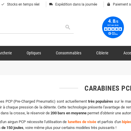
done
local_shipping
lock
Stocks en temps réel
Expédition dans la journée
Paiement s
search
Archerie
Optiques
Consommables
Ciblerie
Acce
CARABINES P
nes PCP (Pre-Charged Pneumatic) sont actuellement
très populaires
sur le mar
air à chaque pression de la détente. Cette technologie présente l'avantage de re
 dans la crosse, le réservoir de
200 bars en moyenne
permet d'obtenir une autono
n d'un airgun PCP nécessite l'utilisation de
lunettes de visée
et parfois d'un
bipie
s de 150 joules
, voire même plus pour certains modèles très puissants !