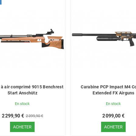
 à air comprimé 9015 Benchrest
Carabine PCP Impact M4 C
Start Anschütz
Extended FX Airguns
En stock
En stock
2 299,90 €
2 099,00 €
2 399,90 €
ACHETER
ACHETER