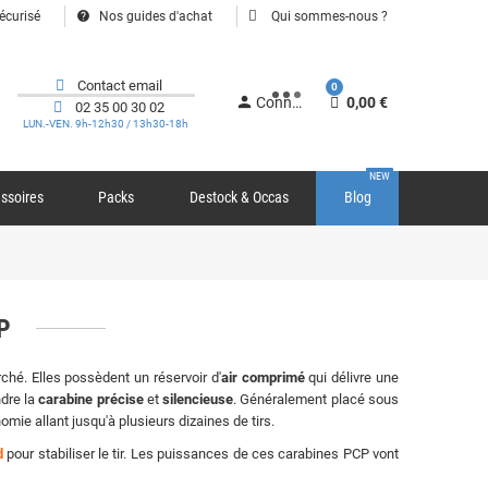
help
écurisé
Nos guides d'achat
Qui sommes-nous ?
Contact email
0
person
Connexion
0,00 €
02 35 00 30 02
LUN.-VEN. 9h-12h30 / 13h30-18h
NEW
ssoires
Packs
Destock & Occas
Blog
CP
ché. Elles possèdent un réservoir d'
air comprimé
qui délivre une
ndre la
carabine précise
et
silencieuse
. Généralement placé sous
mie allant jusqu'à plusieurs dizaines de tirs.
d
pour stabiliser le tir. Les puissances de ces carabines PCP vont