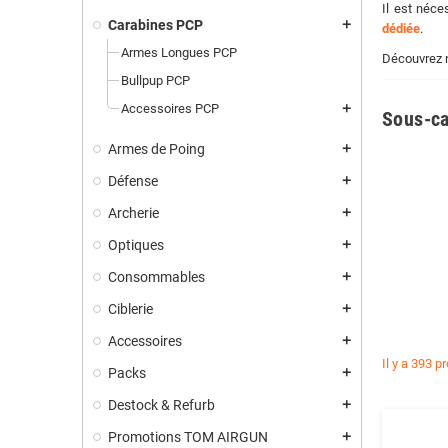
Il est néce
Carabines PCP
add
dédiée
.
Armes Longues PCP
Découvrez n
Bullpup PCP
Accessoires PCP
add
Sous-ca
Armes de Poing
add
Défense
add
Archerie
add
Optiques
add
Consommables
add
Ciblerie
add
Accessoires
add
Il y a 393 p
Packs
add
Destock & Refurb
add
Promotions TOM AIRGUN
add