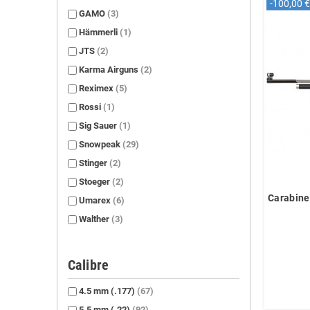
-100,00 €
GAMO
(3)
Hämmerli
(1)
JTS
(2)
Karma Airguns
(2)
Reximex
(5)
Rossi
(1)
Sig Sauer
(1)
Snowpeak
(29)
Stinger
(2)
Stoeger
(2)
Carabine
Umarex
(6)
Walther
(3)
Calibre
4.5 mm (.177)
(67)
5.5 mm (.22)
(92)