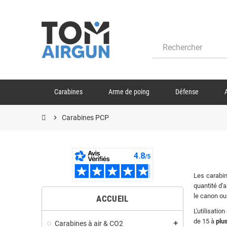
Carabines
Arme de poing
Défense
chevron_right
Carabines PCP
Les carabi
quantité d'
le canon ou
ACCUEIL
L'utilisatio
de 15 à
plu
Carabines à air & CO2
add