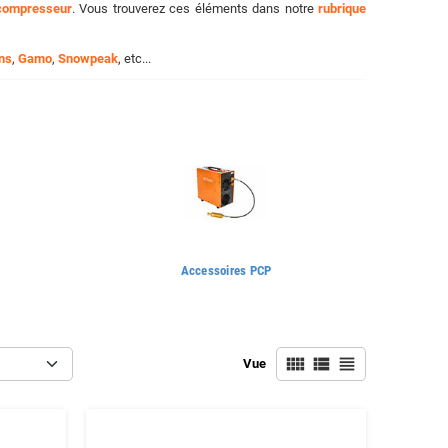
compresseur
. Vous trouverez ces éléments dans notre
rubrique
ns
,
Gamo
,
Snowpeak
, etc...
Accessoires PCP
view_comfy
view_list
view_headline
Vue