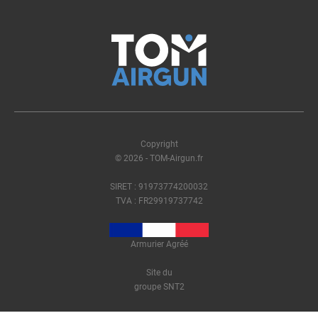
Copyright
© 2026 - TOM-Airgun.fr
SIRET : 91973774200032
TVA : FR29919737742
Armurier Agréé
Site du
groupe SNT2