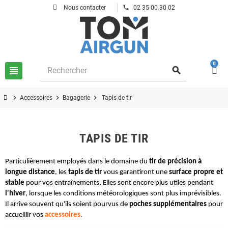
phone
Nous contacter
02 35 00 30 02
0
view_headline
search
chevron_right
chevron_right
chevron_right
Accessoires
Bagagerie
Tapis de tir
TAPIS DE TIR
Particulièrement employés dans le domaine du 
tir de précision à 
longue distance
, les 
tapis de tir
 vous garantiront une 
surface propre et 
stable
 pour vos entraînements. Elles sont encore plus utiles pendant 
l'hiver
, lorsque les conditions météorologiques sont plus imprévisibles. 
Il arrive souvent qu'ils soient pourvus de 
poches supplémentaires
 pour 
accueillir vos 
accessoires
. 