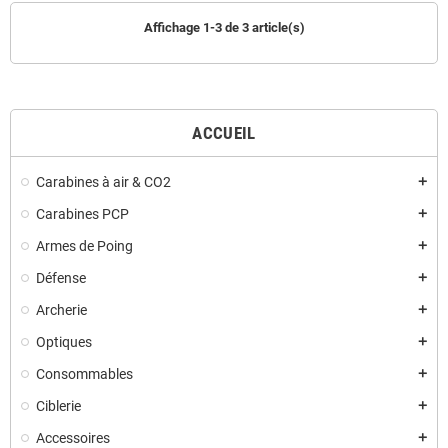
Affichage 1-3 de 3 article(s)
ACCUEIL
Carabines à air & CO2
add
Carabines PCP
add
Armes de Poing
add
Défense
add
Archerie
add
Optiques
add
Consommables
add
Ciblerie
add
Accessoires
add