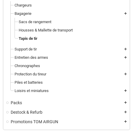
Chargeurs
Bagagerie
add
Sacs de rangement
Housses & Mallette de transport
Tapis de tir
Support de tir
add
Entretien des armes
add
Chronographes
Protection du tireur
add
Piles et batteries
Loisirs et miniatures
add
Packs
add
Destock & Refurb
add
Promotions TOM AIRGUN
add