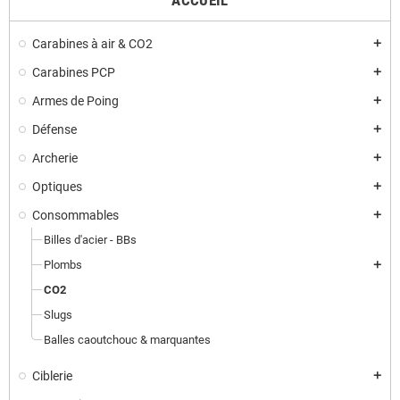
ACCUEIL
Carabines à air & CO2
add
Carabines PCP
add
Armes de Poing
add
Défense
add
Archerie
add
Optiques
add
Consommables
add
Billes d'acier - BBs
Plombs
add
CO2
Slugs
Balles caoutchouc & marquantes
Ciblerie
add