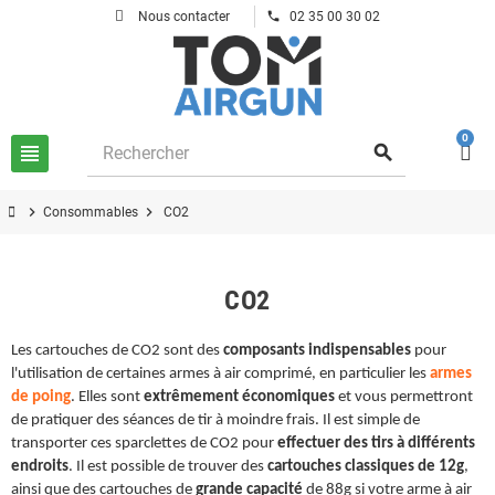
phone
Nous contacter
02 35 00 30 02
0
view_headline
search
chevron_right
chevron_right
Consommables
CO2
CO2
Les cartouches de CO2 sont des
composants indispensables
pour
l'utilisation de certaines armes à air comprimé, en particulier les
armes
de poing
. Elles sont
extrêmement économiques
et vous permettront
de pratiquer des séances de tir à moindre frais. Il est simple de
transporter ces sparclettes de CO2 pour
effectuer des tirs à différents
endroits
. Il est possible de trouver des
cartouches classiques de 12g
,
ainsi que des cartouches de
grande capacité
de 88g si votre arme à air