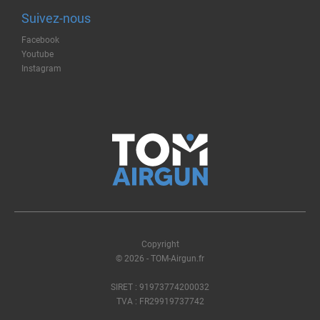
Suivez-nous
Facebook
Youtube
Instagram
Copyright
© 2026 - TOM-Airgun.fr
SIRET : 91973774200032
TVA : FR29919737742