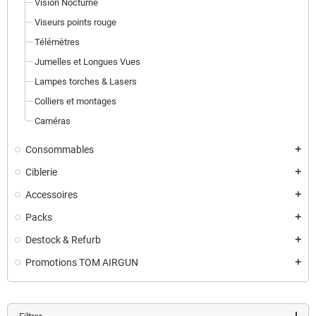
Vision Nocturne
Viseurs points rouge
Télémètres
Jumelles et Longues Vues
Lampes torches & Lasers
Colliers et montages
Caméras
Consommables
add
Ciblerie
add
Accessoires
add
Packs
add
Destock & Refurb
add
Promotions TOM AIRGUN
add