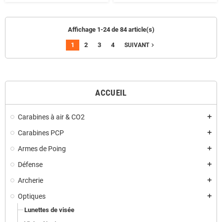
Affichage 1-24 de 84 article(s)
1
2
3
4
navigate_next
SUIVANT
ACCUEIL
Carabines à air & CO2
add
Carabines PCP
add
Armes de Poing
add
Défense
add
Archerie
add
Optiques
add
Lunettes de visée