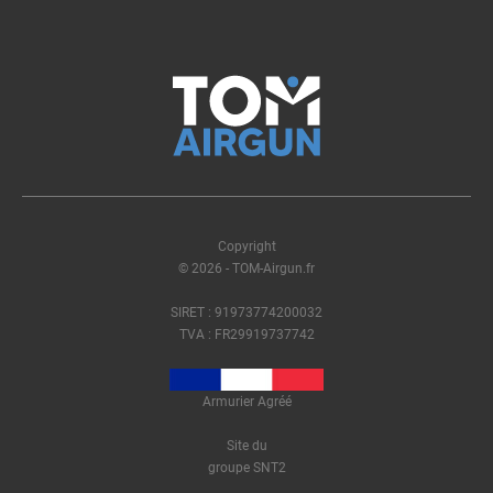
Copyright
© 2026 - TOM-Airgun.fr
SIRET : 91973774200032
TVA : FR29919737742
Armurier Agréé
Site du
groupe SNT2