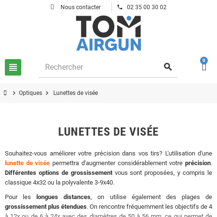
phone
Nous contacter
02 35 00 30 02
0
view_headline
search
chevron_right
chevron_right
Optiques
Lunettes de visée
LUNETTES DE VISÉE
Souhaitez-vous améliorer votre précision dans vos tirs? L'utilisation d'une
lunette de visée
permettra d'augmenter considérablement votre
précision
.
Différentes options de grossissement
vous sont proposées, y compris le
classique 4x32 ou la polyvalente 3-9x40.
Pour les
longues distances
, on utilise également des plages de
grossissement plus étendues
. On rencontre fréquemment les objectifs de 4
à 12x ou de 6 à 24x avec des diamètres de 50 à 56 mm, ce qui permet de