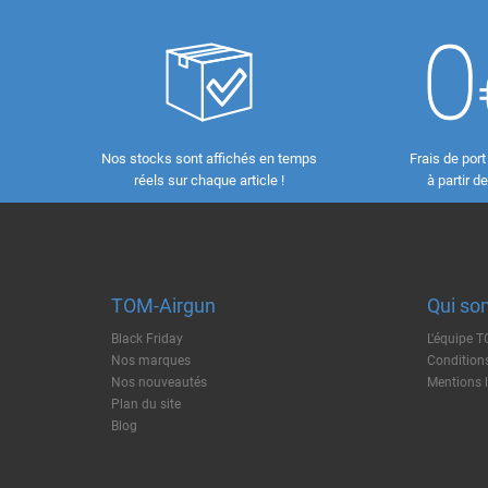
Nos stocks sont affichés en temps
Frais de port
réels sur chaque article !
à partir d
TOM-Airgun
Qui so
Black Friday
L'équipe 
Nos marques
Conditions
Nos nouveautés
Mentions 
Plan du site
Blog