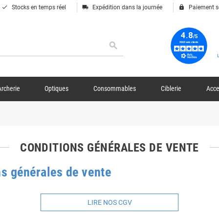
done
local_shipping
lock
Stocks en temps réel
Expédition dans la journée
Paiement s
search
Archerie
Optiques
Consommables
Ciblerie
Acce
CONDITIONS GÉNÉRALES DE VENTE
ns générales de vente
LIRE NOS CGV