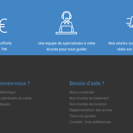
 offerts
Une équipe de spécialistes à votre
Nos stocks so
e 79€
écoute pour vous guider
réels sur
mmes-nous ?
Besoin d'aide ?
TOM-Airgun
Nous contacter
 générales de vente
Nos modes de paiement
légales
Nos modes de livraison
Règlementation des armes
Tous nos guides
Cookies : mes préférences