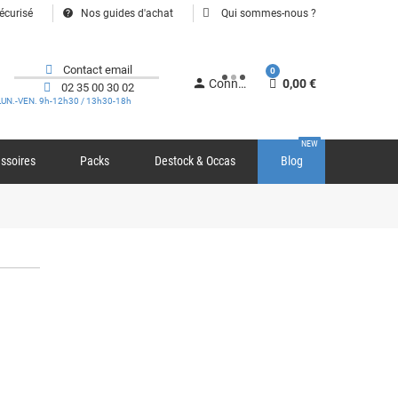
help
écurisé
Nos guides d'achat
Qui sommes-nous ?
Contact email
0
person
Connexion
0,00 €
02 35 00 30 02
LUN.-VEN. 9h-12h30 / 13h30-18h
NEW
ssoires
Packs
Destock & Occas
Blog