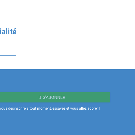
alité
S’ABONNER
ous désinscrire à tout moment, essayez et vous allez adorer !