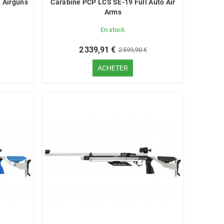
 Airguns
Carabine PCP LCS SE-19 Full Auto Air
Arms
En stock
2 339,91 €
2 599,90 €
ACHETER