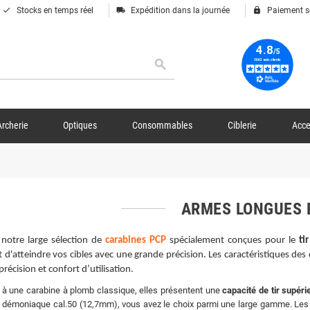
done
local_shipping
lock
Stocks en temps réel
Expédition dans la journée
Paiement s
search
Archerie
Optiques
Consommables
Ciblerie
Acce
ARMES LONGUES
notre large sélection de
carabines PCP
spécialement conçues pour le
ti
 d'atteindre vos cibles avec une grande précision. Les caractéristiques de
 précision et confort d’utilisation.
à une carabine à plomb classique, elles présentent une
capacité de tir supéri
démoniaque cal.50 (12,7mm), vous avez le choix parmi une large gamme. Les di