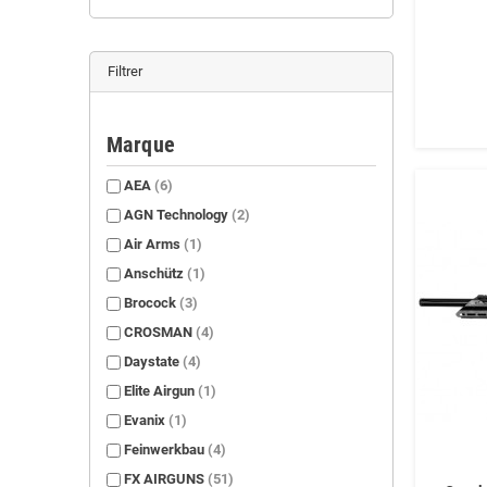
Filtrer
Marque
AEA
(6)
AGN Technology
(2)
Air Arms
(1)
Anschütz
(1)
Brocock
(3)
CROSMAN
(4)
Daystate
(4)
Elite Airgun
(1)
Evanix
(1)
Feinwerkbau
(4)
FX AIRGUNS
(51)