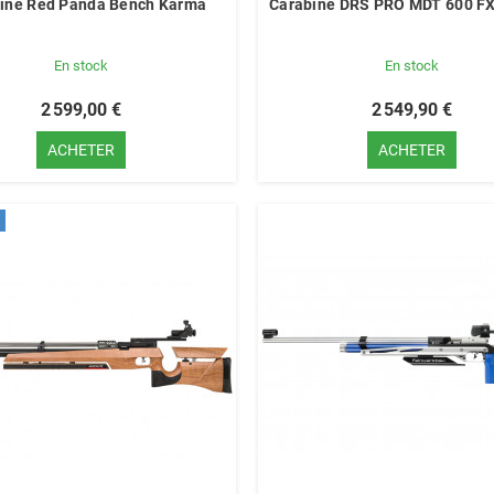
ine Red Panda Bench Karma
Carabine DRS PRO MDT 600 FX
En stock
En stock
2 599,00 €
2 549,90 €
ACHETER
ACHETER