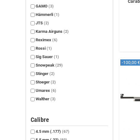
Carab
GAMO
(3)
Hämmerli
(1)
JTS
(2)
Karma Airguns
(2)
Reximex
(6)
Rossi
(1)
Sig Sauer
(1)
-100,00 €
Snowpeak
(29)
Stinger
(2)
Stoeger
(2)
Umarex
(6)
Walther
(3)
Calibre
4.5 mm (.177)
(67)
5.5 mm (.22)
(93)