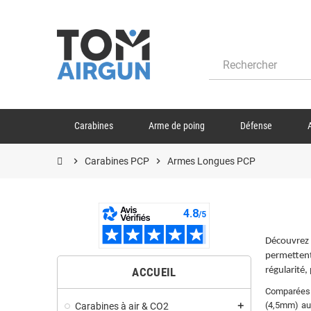
Carabines
Arme de poing
Défense
chevron_right
Carabines PCP
chevron_right
Armes Longues PCP
Découvrez 
permettent
régularité,
ACCUEIL
Comparées 
(4,5mm) au 
Carabines à air & CO2
add