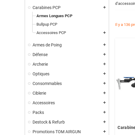
d’accessoir
Carabines PCP
add
Armes Longues PCP
Bullpup PCP
Il y a 136 p
Accessoires PCP
add
Armes de Poing
add
Défense
add
Archerie
add
Optiques
add
Consommables
add
Ciblerie
add
Accessoires
add
Packs
add
Destock & Refurb
add
Carabin
Promotions TOM AIRGUN
add