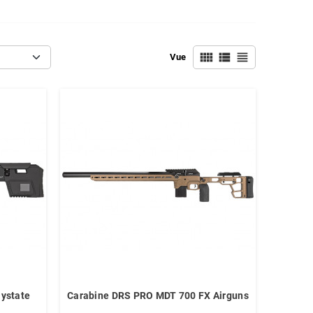
view_comfy
view_list
view_headline
Vue
aystate
Carabine DRS PRO MDT 700 FX Airguns