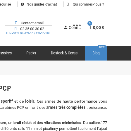
help
écurisé
Nos guides d'achat
Qui sommes-nous ?
Contact email
0
person
Connexion
0,00 €
02 35 00 30 02
LUN.-VEN. 9h-12h30 / 13h30-18h
NEW
ssoires
Packs
Destock & Occas
Blog
 PCP
r sportif
et de
loisir
. Ces armes de haute performance vous
s carabines PCP en font des
armes très complètes
: puissance,
eure
, un
bruit réduit
et des
vibrations minimisées
. Du calibre.177
fférents rails 11 mm et picatinny permettent facilement l’ajout