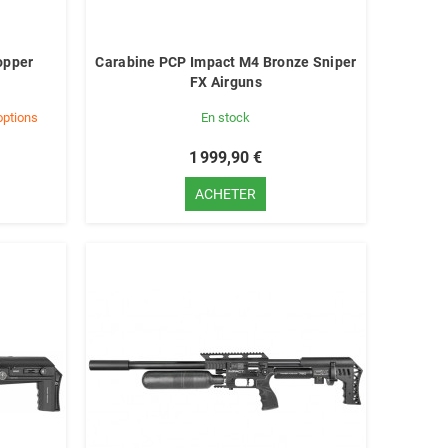
opper
Carabine PCP Impact M4 Bronze Sniper
FX Airguns
options
En stock
1 999,90 €
ACHETER