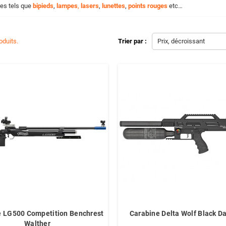
es tels que
bipieds
,
lampes
,
lasers
,
lunettes
,
points rouges
etc…
roduits.
Trier par :
Prix, décroissant
e LG500 Competition Benchrest
Carabine Delta Wolf Black D
Walther