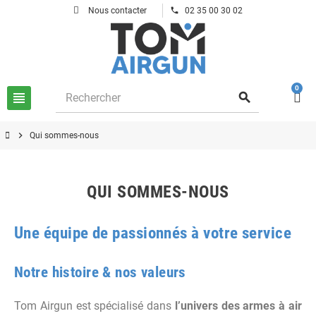
phone
Nous contacter
02 35 00 30 02
0
view_headline
search
chevron_right
Qui sommes-nous
QUI SOMMES-NOUS
Une équipe de passionnés à votre service
Notre histoire & nos valeurs
Tom Airgun est spécialisé dans
l’univers des armes à air