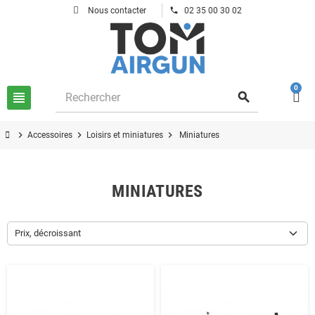
phone
Nous contacter
02 35 00 30 02
0
view_headline
search
chevron_right
chevron_right
chevron_right
Accessoires
Loisirs et miniatures
Miniatures
MINIATURES
Prix, décroissant