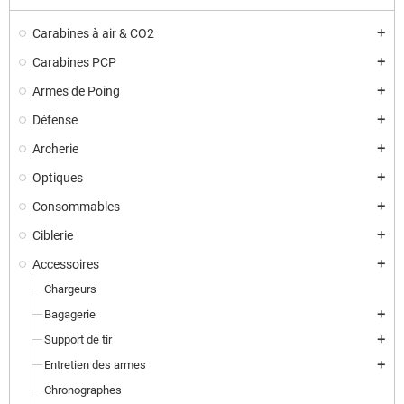
Carabines à air & CO2
add
Carabines PCP
add
Armes de Poing
add
Défense
add
Archerie
add
Optiques
add
Consommables
add
Ciblerie
add
Accessoires
add
Chargeurs
Bagagerie
add
Support de tir
add
Entretien des armes
add
Chronographes