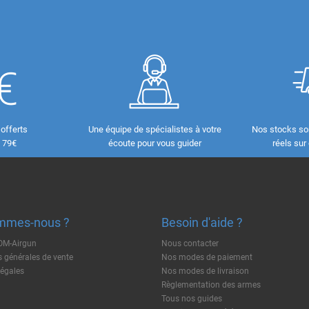
 offerts
Une équipe de spécialistes à votre
Nos stocks so
e 79€
écoute pour vous guider
réels sur
mmes-nous ?
Besoin d'aide ?
TOM-Airgun
Nous contacter
 générales de vente
Nos modes de paiement
légales
Nos modes de livraison
Règlementation des armes
Tous nos guides