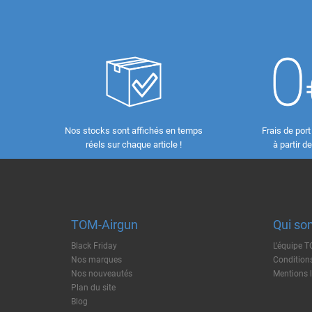
Nos stocks sont affichés en temps
Frais de port
réels sur chaque article !
à partir d
TOM-Airgun
Qui so
Black Friday
L'équipe 
Nos marques
Conditions
Nos nouveautés
Mentions 
Plan du site
Blog