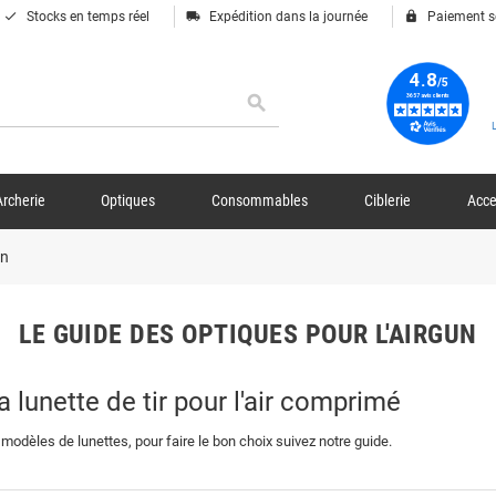
done
local_shipping
lock
Stocks en temps réel
Expédition dans la journée
Paiement s
search
Archerie
Optiques
Consommables
Ciblerie
Acce
un
LE GUIDE DES OPTIQUES POUR L'AIRGUN
a lunette de tir pour l'air comprimé
 modèles de lunettes, pour faire le bon choix suivez notre guide.