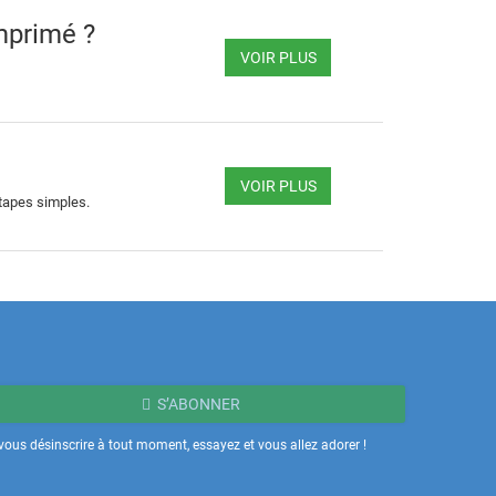
mprimé ?
VOIR PLUS
VOIR PLUS
 étapes simples.
S’ABONNER
ous désinscrire à tout moment, essayez et vous allez adorer !