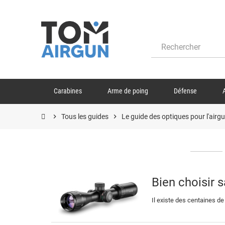
Carabines
Arme de poing
Défense
chevron_right
Tous les guides
chevron_right
Le guide des optiques pour l'airg
Bien choisir s
Il existe des centaines de