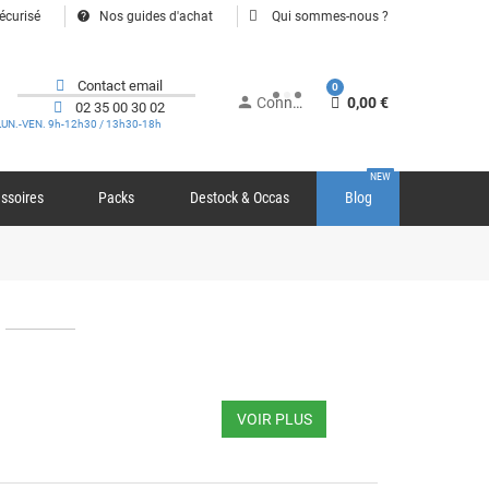
help
écurisé
Nos guides d'achat
Qui sommes-nous ?
Contact email
0
person
Connexion
0,00 €
02 35 00 30 02
LUN.-VEN. 9h-12h30 / 13h30-18h
NEW
ssoires
Packs
Destock & Occas
Blog
VOIR PLUS