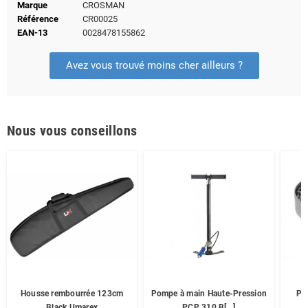
Marque
CROSMAN
Référence
CR00025
EAN-13
0028478155862
Avez vous trouvé moins cher ailleurs ?
Nous vous conseillons
Housse rembourrée 123cm
Pompe à main Haute-Pression
Pl
Black Umarex
PCP 310 B[...]