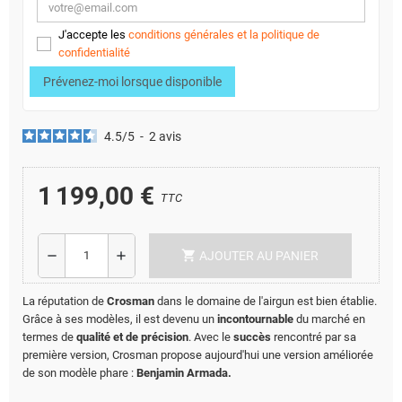
J'accepte les
conditions générales et la politique de
confidentialité
Prévenez-moi lorsque disponible
4.5
/
5
-
2
avis
1 199,00 €
TTC
shopping_cart
remove
add
AJOUTER AU PANIER
La réputation de
Crosman
dans le domaine de l'airgun est bien établie.
Grâce à ses modèles, il est devenu un
incontournable
du marché en
termes de
qualité et de précision
. Avec le
succès
rencontré par sa
première version, Crosman propose aujourd'hui une version améliorée
de son modèle phare :
Benjamin Armada.