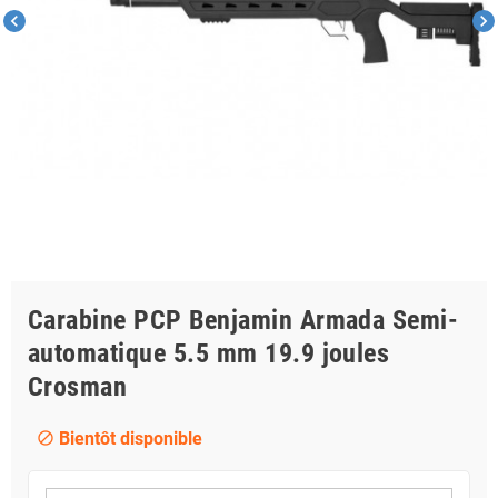
chevron_left
chevron_right
Carabine PCP Benjamin Armada Semi-
automatique 5.5 mm 19.9 joules
Crosman
Bientôt disponible
block