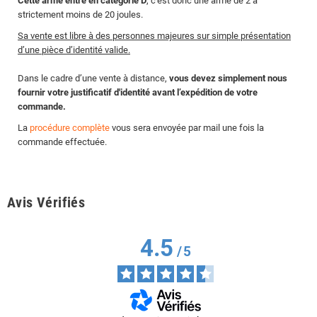
Cette arme entre en catégorie D
, c'est donc une arme de 2 à
strictement moins de 20 joules.
Sa vente est libre à des personnes majeures sur simple présentation
d’une pièce d’identité valide.
Dans le cadre d’une vente à distance,
vous devez simplement nous
fournir votre justificatif d'identité avant l’expédition de votre
commande.
La
procédure complète
vous sera envoyée par mail une fois la
commande effectuée.
Avis Vérifiés
4.5
/
5