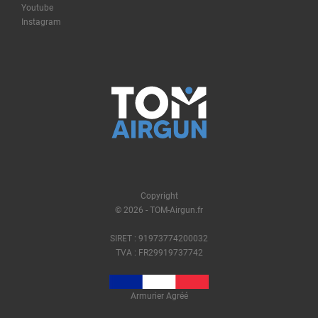
Youtube
Instagram
Copyright
© 2026 - TOM-Airgun.fr
SIRET : 91973774200032
TVA : FR29919737742
Armurier Agréé