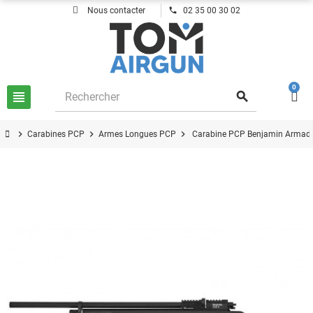
phone
Nous contacter
02 35 00 30 02
0
view_headline
search
chevron_right
chevron_right
chevron_right
Carabines PCP
Armes Longues PCP
Carabine PCP Benjamin Armada