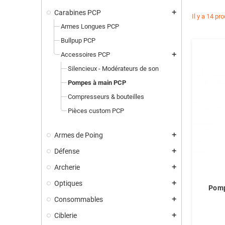
Carabines PCP
add
Il y a 14 pro
Armes Longues PCP
Bullpup PCP
Accessoires PCP
add
Silencieux - Modérateurs de son
Pompes à main PCP
Compresseurs & bouteilles
Pièces custom PCP
Armes de Poing
add
Défense
add
Archerie
add
Optiques
add
Pomp
Consommables
add
Ciblerie
add