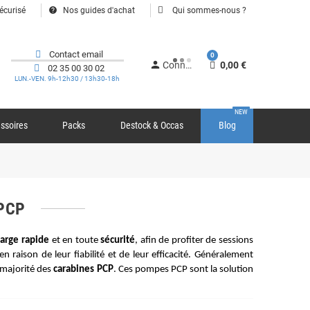
help
écurisé
Nos guides d'achat
Qui sommes-nous ?
Contact email
0
person
Connexion
0,00 €
02 35 00 30 02
LUN.-VEN. 9h-12h30 / 13h30-18h
NEW
ssoires
Packs
Destock & Occas
Blog
 PCP
arge rapide
 et en toute 
sécurité
, afin de profiter de sessions 
en raison de leur fiabilité et de leur efficacité. Généralement 
majorité des 
carabines PCP
. Ces pompes PCP sont la solution 