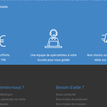
ialité
 offerts
Une équipe de spécialistes à votre
Nos stocks so
e 79€
écoute pour vous guider
réels sur
mmes-nous ?
Besoin d'aide ?
TOM-Airgun
Nous contacter
 générales de vente
Nos modes de paiement
légales
Nos modes de livraison