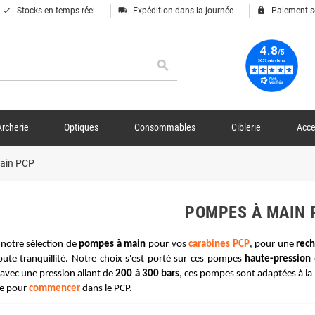
done
local_shipping
lock
Stocks en temps réel
Expédition dans la journée
Paiement s
search
Archerie
Optiques
Consommables
Ciblerie
Acce
ain PCP
POMPES À MAIN
notre sélection de 
pompes à main
 pour vos 
carabines PCP
, pour une 
rech
toute tranquillité. Notre choix s'est porté sur ces pompes 
haute-pression
 
avec une pression allant de 
200 à 300 bars
, ces pompes sont adaptées à la 
le pour 
commencer
 dans le PCP.