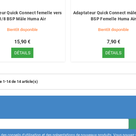
eur Quick Connect femelle vers
Adaptateur Quick Connect mâle
1/8 BSP Mâle Huma Air
BSP Femelle Huma Ai
Bientôt disponible
Bientôt disponible
15,90 €
7,90 €
DÉTAILS
DÉTAILS
e 1-14 de 14 article(s)
des conseils d'utilisation et des présentations de nouveaux produits. Vous pouvez v