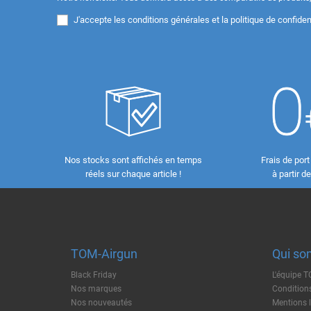
J'accepte les
conditions générales et la politique de confident
Nos stocks sont affichés en temps
Frais de port
réels sur chaque article !
à partir d
TOM-Airgun
Qui so
Black Friday
L'équipe 
Nos marques
Conditions
Nos nouveautés
Mentions 