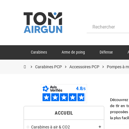
Carabines
Arme de poing
Défense
chevron_right
Carabines PCP
chevron_right
Accessoires PCP
chevron_right
Pompes à m
Découvrez 
de tir en 
proposées 
ACCUEIL
la plus faci
Carabines à air & CO2
add