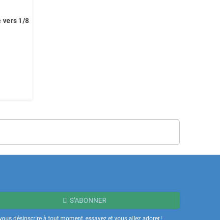
 vers 1/8
r
S’ABONNER
ous désinscrire à tout moment, essayez et vous allez adorer !