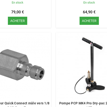
En stock
En stock
79,00 €
64,90 €
ACHETER
ACHETER
ur Quick Connect mâle vers 1/8
Pompe PCP MK4 Pro Dry-pac 