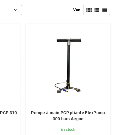
view_comfy
view_list
view_headline
Vue
 PCP 310
Pompe à main PCP pliante FlexPump
300 bars Aegon
En stock