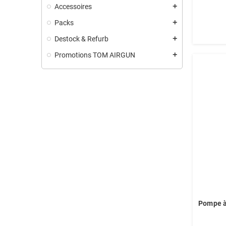
Accessoires
add
Packs
add
Destock & Refurb
add
Promotions TOM AIRGUN
add
Pompe à