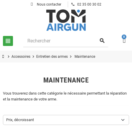
phone
Nous contacter
02 35 00 30 02
0
view_headline
search
chevron_right
chevron_right
chevron_right
Accessoires
Entretien des armes
Maintenance
MAINTENANCE
Vous trouverez dans cette catégorie le nécessaire permettant la réparation
et la maintenance de votre arme.
Prix, décroissant