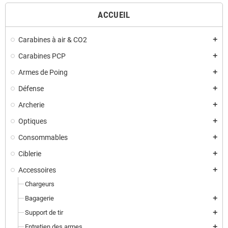
ACCUEIL
Carabines à air & CO2
add
Carabines PCP
add
Armes de Poing
add
Défense
add
Archerie
add
Optiques
add
Consommables
add
Ciblerie
add
Accessoires
add
Chargeurs
Bagagerie
add
Support de tir
add
Entretien des armes
add