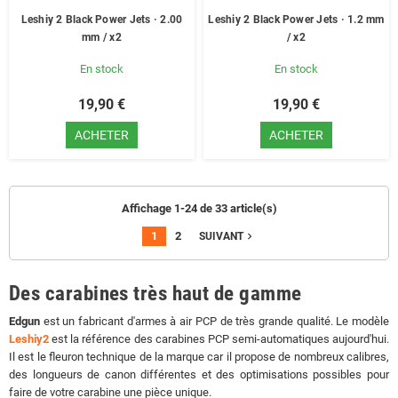
Leshiy 2 Black Power Jets · 2.00
Leshiy 2 Black Power Jets · 1.2 mm
mm / x2
/ x2
En stock
En stock
19,90 €
19,90 €
ACHETER
ACHETER
Affichage 1-24 de 33 article(s)
1
2
navigate_next
SUIVANT
Des carabines très haut de gamme
Edgun
est un fabricant d'armes à air PCP de très grande qualité. Le modèle
Leshiy2
est la référence des carabines PCP semi-automatiques aujourd'hui.
Il est le fleuron technique de la marque car il propose de nombreux calibres,
des longueurs de canon différentes et des optimisations possibles pour
faire de votre carabine une pièce unique.