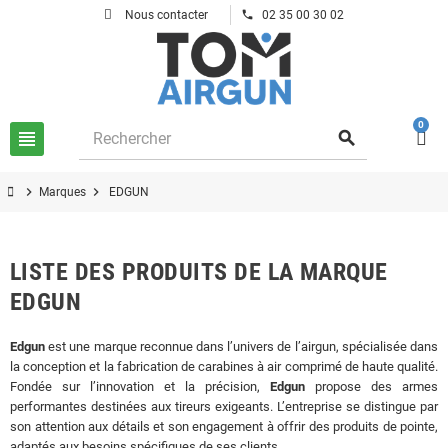
phone
Nous contacter
02 35 00 30 02
0
view_headline
search
chevron_right
chevron_right
Marques
EDGUN
LISTE DES PRODUITS DE LA MARQUE
EDGUN
Edgun
est une marque reconnue dans l’univers de l’airgun, spécialisée dans
la conception et la fabrication de carabines à air comprimé de haute qualité.
Fondée sur l’innovation et la précision,
Edgun
propose des armes
performantes destinées aux tireurs exigeants. L’entreprise se distingue par
son attention aux détails et son engagement à offrir des produits de pointe,
adaptés aux besoins spécifiques de ses clients.