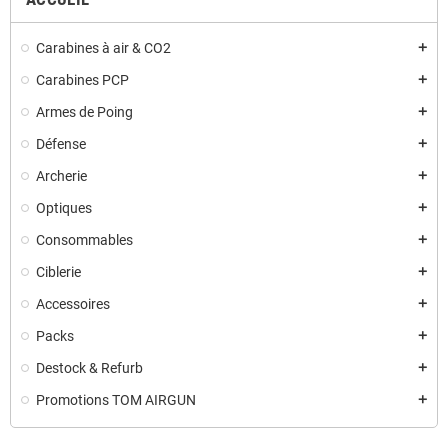
Carabines à air & CO2
add
Carabines PCP
add
Armes de Poing
add
Défense
add
Archerie
add
Optiques
add
Consommables
add
Ciblerie
add
Accessoires
add
Packs
add
Destock & Refurb
add
Promotions TOM AIRGUN
add