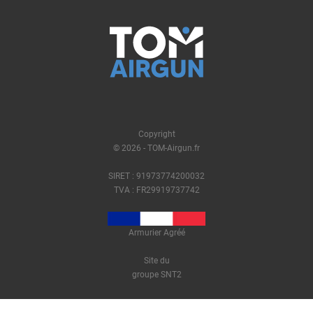
Copyright
© 2026 - TOM-Airgun.fr
SIRET : 91973774200032
TVA : FR29919737742
Armurier Agréé
Site du
groupe SNT2