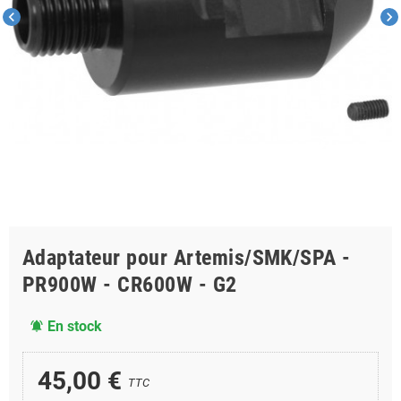
chevron_left
chevron_right
Adaptateur pour Artemis/SMK/SPA -
PR900W - CR600W - G2
En stock
notifications_active
45,00 €
TTC