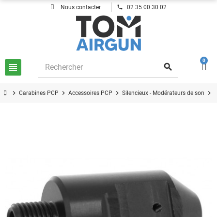
phone
Nous contacter
02 35 00 30 02
0
view_headline
search
chevron_right
chevron_right
chevron_right
chevron_right
Carabines PCP
Accessoires PCP
Silencieux - Modérateurs de son