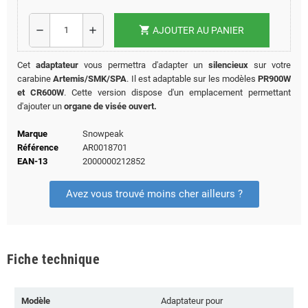
shopping_cart
remove
add
AJOUTER AU PANIER
Cet
adaptateur
vous permettra d'adapter un
silencieux
sur votre
carabine
Artemis/SMK/SPA
. Il est adaptable sur les modèles
PR900W
et CR600W
. Cette version dispose d'un emplacement permettant
d'ajouter un
organe de visée ouvert.
Marque
Snowpeak
Référence
AR0018701
EAN-13
2000000212852
Avez vous trouvé moins cher ailleurs ?
Fiche technique
Modèle
Adaptateur pour