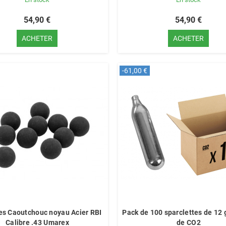
54,90 €
54,90 €
ACHETER
ACHETER
-61,00 €
les Caoutchouc noyau Acier RBI
Pack de 100 sparclettes de 1
Calibre .43 Umarex
de CO2