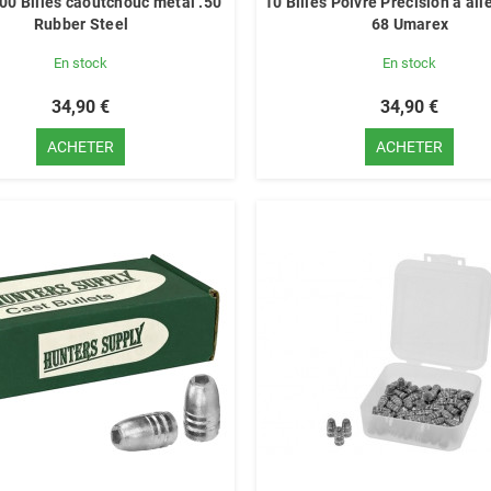
00 Billes caoutchouc métal .50
10 Billes Poivre Précision à ai
Rubber Steel
68 Umarex
En stock
En stock
34,90 €
34,90 €
ACHETER
ACHETER