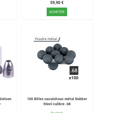
59,90 €
ACHETER
Nielsen
100 Billes caoutchouc métal Rubber
0
Steel calibre .68
En stock