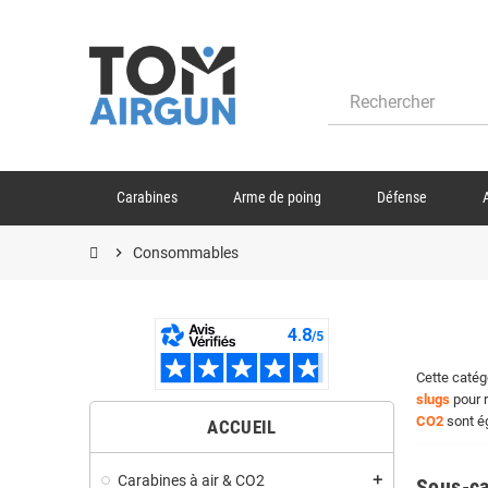
Carabines
Arme de poing
Défense
chevron_right
Consommables
Cette caté
slugs
pour 
CO2
sont ég
ACCUEIL
Carabines à air & CO2
add
Sous-ca