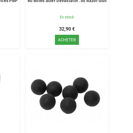
lettes PBP
60 Billes acier Devastator .50 Razor Gun
En stock
32,90 €
ACHETER