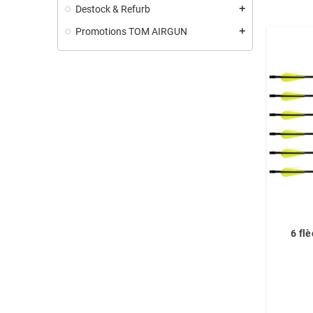
Destock & Refurb
add
Promotions TOM AIRGUN
add
6 flè