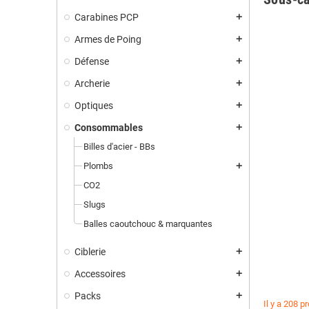
Carabines PCP
add
Armes de Poing
add
Défense
add
Archerie
add
Optiques
add
Consommables
add
Billes d'acier - BBs
Plombs
add
CO2
Slugs
Balles caoutchouc & marquantes
Ciblerie
add
Accessoires
add
Packs
add
Il y a 208 p