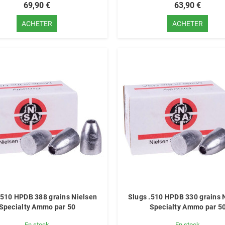
69,90 €
63,90 €
ACHETER
ACHETER
.510 HPDB 388 grains Nielsen
Slugs .510 HPDB 330 grains 
Specialty Ammo par 50
Specialty Ammo par 5
En stock
En stock