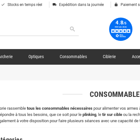
done
local_shipping
lock
Stocks en temps réel
Expédition dans la journée
Paiement s
search
Archerie
Optiques
Consommables
Ciblerie
Acce
CONSOMMABL
gorie rassemble
tous les consommables nécessaires
pour alimenter vos armes 
répondre à tous les besoins, que ce soit pour le
plinking
, le
tir sur cible
ou la rec
alement à votre disposition pour faire plusieurs séances avec une capacité de ti
tégories