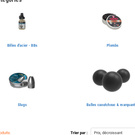
Billes d'acier - BBs
Plombs
Slugs
Balles caoutchouc & marquan
roduits.
Trier par :
Prix, décroissant