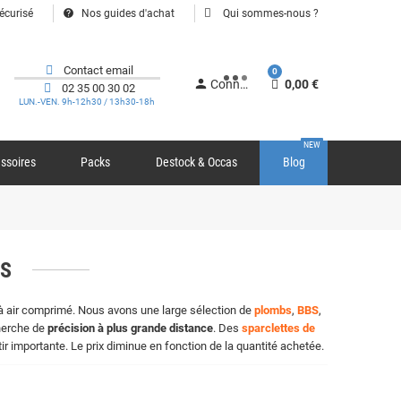
help
écurisé
Nos guides d'achat
Qui sommes-nous ?
Contact email
0
person
Connexion
0,00 €
02 35 00 30 02
LUN.-VEN. 9h-12h30 / 13h30-18h
NEW
ssoires
Packs
Destock & Occas
Blog
ES
à air comprimé. Nous avons une large sélection de
plombs
,
BBS
,
herche de
précision à plus grande distance
. Des
sparclettes de
r importante. Le prix diminue en fonction de la quantité achetée.