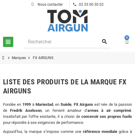
phone
Nous contacter
02 35 00 30 02
0
view_headline
search
chevron_right
chevron_right
Marques
FX AIRGUNS
LISTE DES PRODUITS DE LA MARQUE FX
AIRGUNS
Fondée en
1999
à
Mariestad
, en
Suède
,
FX Airguns
est née de la passion
de
Fredrik Axelsson
, un fervent amateur d’
armes à air comprimé
.
Insatisfait par l’offre existante, il a choisi de
concevoir ses propres fusils
pour répondre à ses exigences de performance.
Aujourd’hui, la marque s’impose comme une
référence mondiale
grâce à