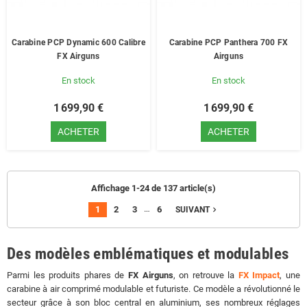
Carabine PCP Dynamic 600 Calibre
Carabine PCP Panthera 700 FX
FX Airguns
Airguns
En stock
En stock
1 699,90 €
1 699,90 €
ACHETER
ACHETER
Affichage 1-24 de 137 article(s)
…
1
2
3
6
navigate_next
SUIVANT
Des modèles emblématiques et modulables
Parmi les produits phares de
FX Airguns
, on retrouve la
FX Impact
, une
carabine à air comprimé modulable et futuriste. Ce modèle a révolutionné le
secteur grâce à son bloc central en aluminium, ses nombreux réglages