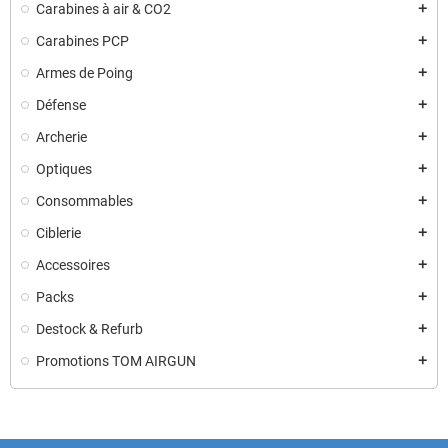
Carabines à air & CO2
add
Carabines PCP
add
Armes de Poing
add
Défense
add
Archerie
add
Optiques
add
Consommables
add
Ciblerie
add
Accessoires
add
Packs
add
Destock & Refurb
add
Promotions TOM AIRGUN
add