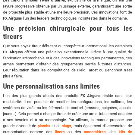
Les canons
Smooth Twist X Barrel
, exclusivité de la marque, offrent une
rayure progressive obtenue par un usinage externe, garantissant une sortie
de projectile plus stable et une meilleure précision. Ces innovations font de
FX Airguns
l’un des leaders technologiques incontestés dans le domaine.
Une précision chirurgicale pour tous les
tireurs
Que vous soyez tireur débutant ou compétiteur international, les carabines
FX Airguns
offrent une précision exceptionnelle. Grâce à une qualité de
fabrication irréprochable et à des innovations techniques permanentes, ces
armes permettent d’obtenir des groupements serrés à toutes distances.
Leur réputation dans les compétitions de Field Target ou Benchrest n’est
plus à faire.
Une personnalisation sans limites
L’un des plus grands atouts des produits
FX Airguns
réside dans leur
modularité. Il est possible de modifier les configurations, les calibres, les
systèmes de visée ou les éléments de confort (crosses, poignées, appuis-
joues…). Cela permet à chaque tireur de créer une arme totalement adaptée
à ses besoins et à sa morphologie. Par ailleurs, la marque propose une
grande diversité de
plombs
et de
slugs
, mais également d'accessoires de
customisation comme des
liners
ou des
manomètres
, des
kits de