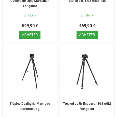
Camera de cible Marksman
Bipied BR-4 G2 Accu-Tac
Longshot
En stock
En stock
599,90 €
469,90 €
ACHETER
ACHETER
Trépied Deathgrip Machoire
Trépied de tir Endeavor 303 AGM
Carbone Bog
Vanguard