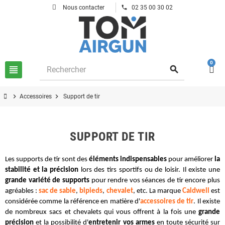
phone
Nous contacter
02 35 00 30 02
0
view_headline
search
chevron_right
chevron_right
Accessoires
Support de tir
SUPPORT DE TIR
Les supports de tir sont des 
éléments indispensables
 pour améliorer 
la 
stabilité et la précision
 lors des tirs sportifs ou de loisir. Il existe une 
grande variété de supports
 pour rendre vos séances de tir encore plus 
agréables : 
sac de sable
, 
bipieds
, 
chevalet
, etc. La marque 
Caldwell
 est 
considérée comme la référence en matière d'
accessoires de tir
. Il existe 
de nombreux sacs et chevalets qui vous offrent à la fois une 
grande 
précision
 et la possibilité d'
entretenir vos armes
 en toute sécurité sur 