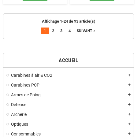
Affichage 1-24 de 93 article(s)
1
2
3
4
navigate_next
SUIVANT
ACCUEIL
Carabines à air & CO2
add
Carabines PCP
add
Armes de Poing
add
Défense
add
Archerie
add
Optiques
add
Consommables
add