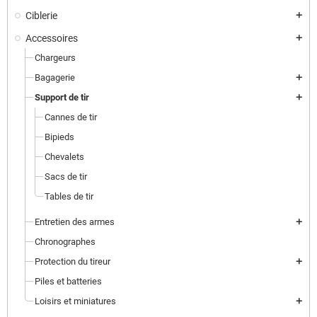
Ciblerie
add
Accessoires
add
Chargeurs
Bagagerie
add
Support de tir
add
Cannes de tir
Bipieds
Chevalets
Sacs de tir
Tables de tir
Entretien des armes
add
Chronographes
Protection du tireur
add
Piles et batteries
Loisirs et miniatures
add