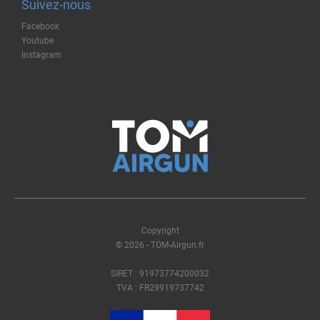
Suivez-nous
Facebook
Youtube
Instagram
Copyright
© 2026 - TOM-Airgun.fr
SIRET : 91973774200032
TVA : FR29919737742