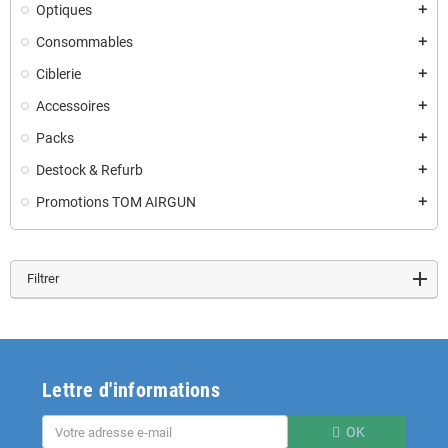
Optiques
add
Consommables
add
Ciblerie
add
Accessoires
add
Packs
add
Destock & Refurb
add
Promotions TOM AIRGUN
add
Filtrer
Lettre d'informations
OK