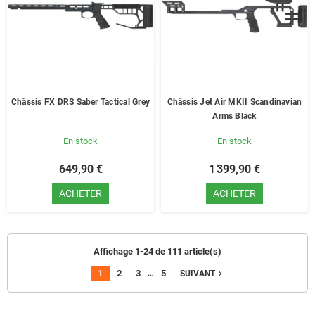
Châssis FX DRS Saber Tactical Grey
Châssis Jet Air MKII Scandinavian
Arms Black
En stock
En stock
649,90 €
1 399,90 €
ACHETER
ACHETER
Affichage 1-24 de 111 article(s)
…
1
2
3
5
navigate_next
SUIVANT