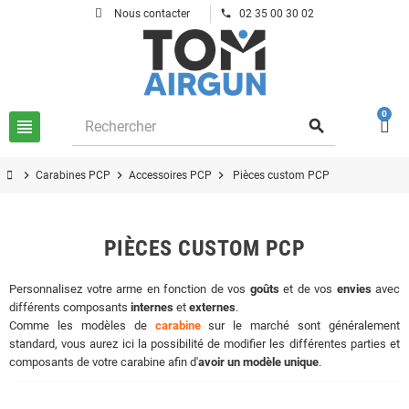
phone
Nous contacter
02 35 00 30 02
0
view_headline
search
chevron_right
chevron_right
chevron_right
Carabines PCP
Accessoires PCP
Pièces custom PCP
PIÈCES CUSTOM PCP
Personnalisez votre arme en fonction de vos
goûts
et de vos
envies
avec
différents composants
internes
et
externes
.
Comme les modèles de
carabine
sur le marché sont généralement
standard, vous aurez ici la possibilité de modifier les différentes parties et
composants de votre carabine afin d'
avoir un modèle unique
.