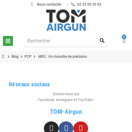
phone
Nous contacter
02 35 00 30 02
0
view_headline
search
chevron_right
chevron_right
chevron_right
Blog
PCP
MX5 : Un monstre de précision
Réseaux sociaux
Suivez-nous sur
Facebook, Instagram et YouTube !
TOM-Airgun