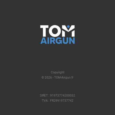
Copyright
© 2026 - TOM-Airgun.fr
SIRET : 91973774200032
TVA : FR29919737742