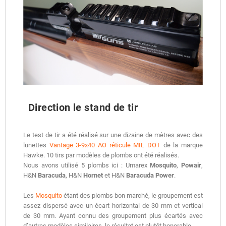
Direction le stand de tir
Le test de tir a été réalisé sur une dizaine de mètres avec des
lunettes
Vantage 3-9x40 AO réticule MIL DOT
de la marque
Hawke. 10 tirs par modèles de plombs ont été réalisés.
Nous avons utilisé 5 plombs ici : Umarex
Mosquito
,
Powair
,
H&N
Baracuda
, H&N
Hornet
et H&N
Baracuda Power
.
Les
Mosquito
étant des plombs bon marché, le groupement est
assez dispersé avec un écart horizontal de 30 mm et vertical
de 30 mm. Ayant connu des groupement plus écartés avec
d’autres modèles similaires, le résultat est plutôt honorable.