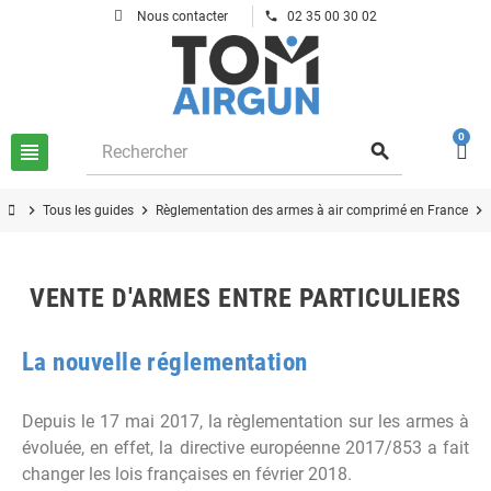
phone
Nous contacter
02 35 00 30 02
0
view_headline
search
chevron_right
chevron_right
chevron_right
Tous les guides
Règlementation des armes à air comprimé en France
VENTE D'ARMES ENTRE PARTICULIERS
La nouvelle réglementation
Depuis le 17 mai 2017, la règlementation sur les armes à
évoluée, en effet, la directive européenne 2017/853 a fait
changer les lois françaises en février 2018.