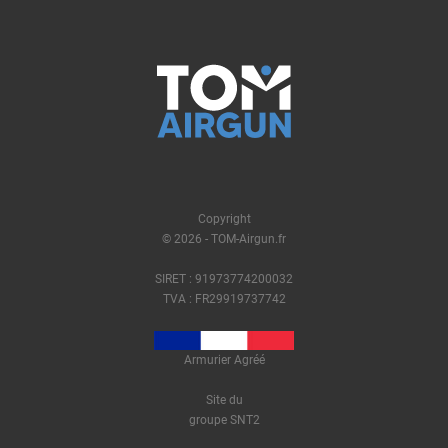
Copyright
© 2026 - TOM-Airgun.fr
SIRET : 91973774200032
TVA : FR29919737742
Armurier Agréé
Site du
groupe SNT2