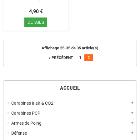
4,90 €
DÉTAILS
Affichage 25-35 de 35 article(s)
1
2
navigate_before
PRÉCÉDENT
ACCUEIL
Carabines à air & CO2
add
Carabines PCP
add
Armes de Poing
add
Défense
add