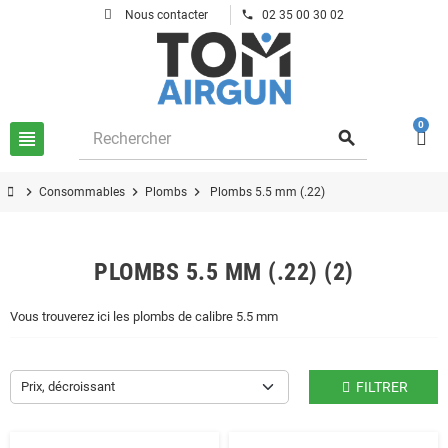
phone
Nous contacter
02 35 00 30 02
0
view_headline
search
chevron_right
chevron_right
chevron_right
Consommables
Plombs
Plombs 5.5 mm (.22)
PLOMBS 5.5 MM (.22) (2)
Vous trouverez ici les plombs de calibre 5.5 mm
Prix, décroissant
FILTRER