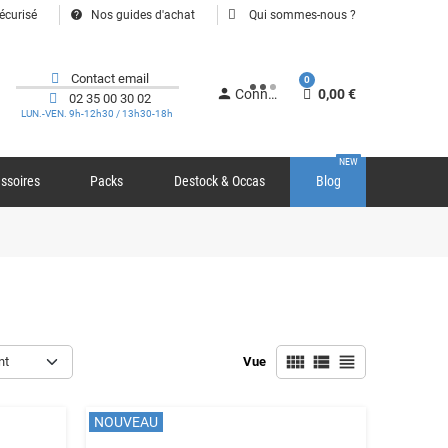
help
écurisé
Nos guides d'achat
Qui sommes-nous ?
Contact email
0
person
Connexion
0,00 €
02 35 00 30 02
LUN.-VEN. 9h-12h30 / 13h30-18h
NEW
ssoires
Packs
Destock & Occas
Blog
view_comfy
view_list
view_headline
nt
Vue
NOUVEAU