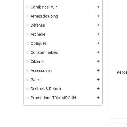
Carabines PCP
add
Armes de Poing
add
Défense
add
Archerie
add
Optiques
add
Consommables
add
Ciblerie
add
Accessoires
add
Aéros
Packs
add
Destock & Refurb
add
Promotions TOM AIRGUN
add