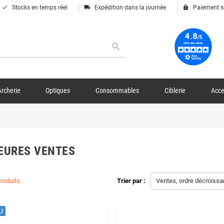
done
local_shipping
lock
Stocks en temps réel
Expédition dans la journée
Paiement s
search
Archerie
Optiques
Consommables
Ciblerie
Acce
EURES VENTES
produits.
Trier par :
Ventes, ordre décroissa
U