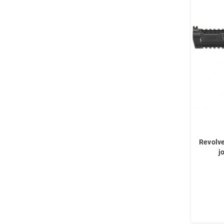
Revolv
j