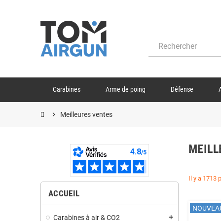
Carabines
Arme de poing
Défense
chevron_right
Meilleures ventes
MEILL
Il y a 1713 
ACCUEIL
NOUVEA
Carabines à air & CO2
add