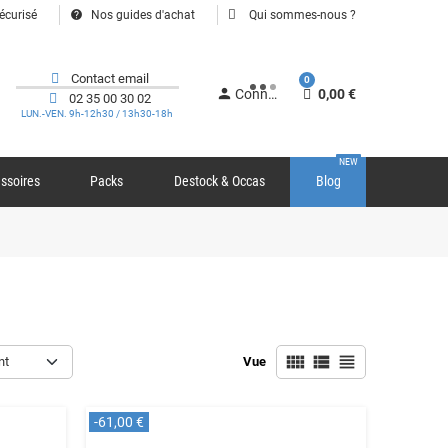
help
écurisé
Nos guides d'achat
Qui sommes-nous ?
Contact email
0
person
Connexion
0,00 €
02 35 00 30 02
LUN.-VEN. 9h-12h30 / 13h30-18h
NEW
ssoires
Packs
Destock & Occas
Blog
view_comfy
view_list
view_headline
nt
Vue
-61,00 €