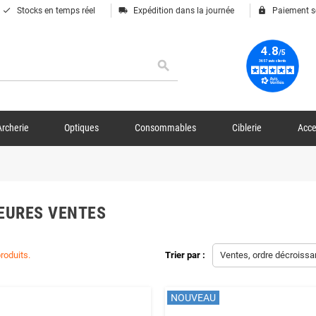
done
local_shipping
lock
Stocks en temps réel
Expédition dans la journée
Paiement s
search
Archerie
Optiques
Consommables
Ciblerie
Acce
EURES VENTES
produits.
Trier par :
Ventes, ordre décroissa
NOUVEAU