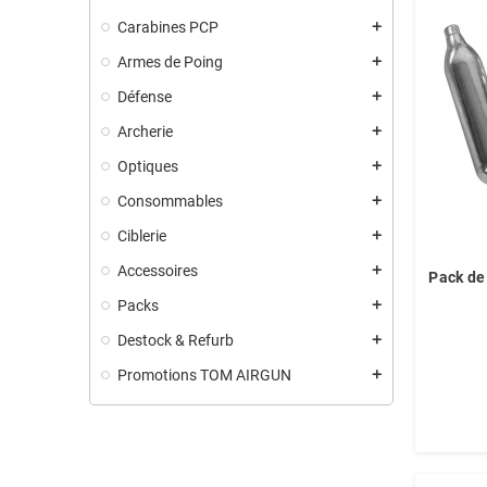
Carabines PCP
add
Armes de Poing
add
Défense
add
Archerie
add
Optiques
add
Consommables
add
Ciblerie
add
Accessoires
add
Pack de
Packs
add
Destock & Refurb
add
Promotions TOM AIRGUN
add