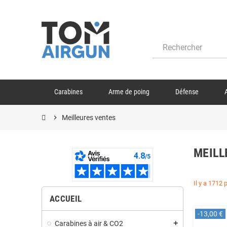
Carabines
Arme de poing
Défense
chevron_right
Meilleures ventes
MEILL
Il y a 1712 
ACCUEIL
-13,00 €
Carabines à air & CO2
add