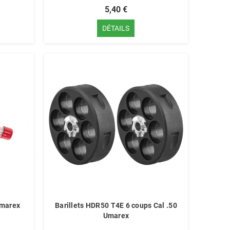
5,40 €
DÉTAILS
Umarex
Barillets HDR50 T4E 6 coups Cal .50
Umarex