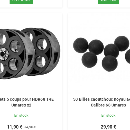
lets 5 coups pour HDR68 T4E
50 Billes caoutchouc noyau a
Umarex x2
Calibre 68 Umarex
En stock
En stock
11,90 €
29,90 €
14,90 €