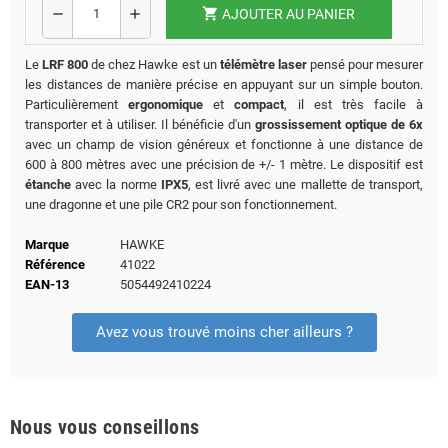
shopping_cart
remove
add
AJOUTER AU PANIER
Le
LRF 800
de chez Hawke est un
télémètre laser
pensé pour mesurer
les distances de manière précise en appuyant sur un simple bouton.
Particulièrement
ergonomique
et
compact
, il est très facile à
transporter et à utiliser. Il bénéficie d'un
grossissement optique de 6x
avec un champ de vision généreux et fonctionne à une distance de
600 à 800 mètres avec une précision de +/- 1 mètre. Le dispositif est
étanche
avec la norme
IPX5
, est livré avec une mallette de transport,
une dragonne et une pile CR2 pour son fonctionnement.
Marque
HAWKE
Référence
41022
EAN-13
5054492410224
Avez vous trouvé moins cher ailleurs ?
Nous vous conseillons