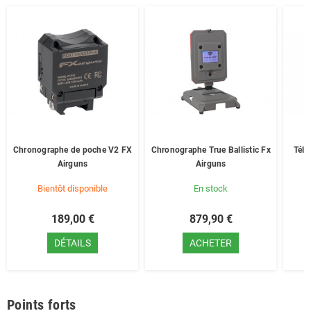
Chronographe de poche V2 FX
Chronographe True Ballistic Fx
Télé
Airguns
Airguns
Bientôt disponible
En stock
189,00 €
879,90 €
DÉTAILS
ACHETER
Points forts