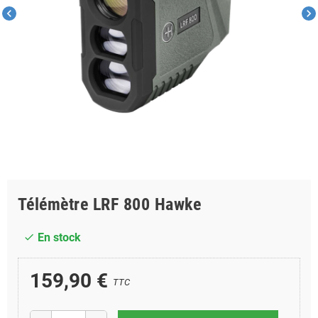
chevron_left
chevron_right
Télémètre LRF 800 Hawke
En stock
check
159,90 €
TTC