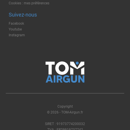
Cookies : mes préférences
Suivez-nous
Facebook
Youtube
Instagram
Copyright
© 2026 - TOM-Airgun.fr
SIRET : 91973774200032
TVA : FR29919737742