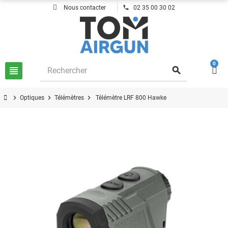
phone
Nous contacter
02 35 00 30 02
0
view_headline
search
chevron_right
chevron_right
chevron_right
Optiques
Télémètres
Télémètre LRF 800 Hawke