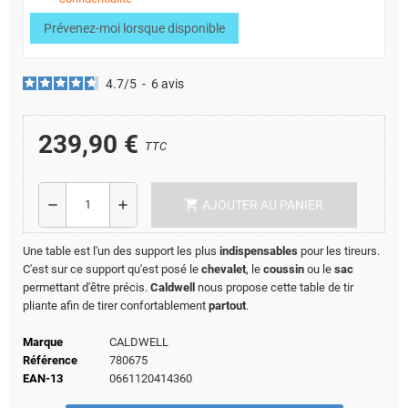
Prévenez-moi lorsque disponible
4.7
/
5
-
6
avis
239,90 €
TTC
shopping_cart
remove
add
AJOUTER AU PANIER
Une table est l'un des support les plus
indispensables
pour les tireurs.
C'est sur ce support qu'est posé le
chevalet
, le
coussin
ou le
sac
permettant d'être précis.
Caldwell
nous propose cette table de tir
pliante afin de tirer confortablement
partout
.
Marque
CALDWELL
Référence
780675
EAN-13
0661120414360