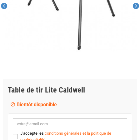
chevron_left
chevron_right
Table de tir Lite Caldwell
Bientôt disponible
block
J'accepte les
conditions générales et la politique de
confidentialité