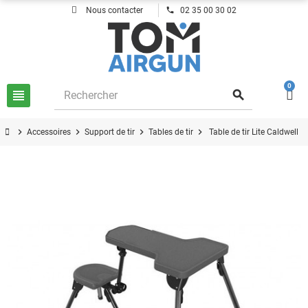
phone
Nous contacter
02 35 00 30 02
0
view_headline
search
chevron_right
chevron_right
chevron_right
chevron_right
Accessoires
Support de tir
Tables de tir
Table de tir Lite Caldwell