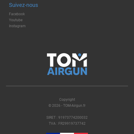
Suivez-nous
Facebook
Youtube
Instagram
Copyright
© 2026 - TOM-Airgun.fr
SIRET : 91973774200032
TVA : FR29919737742