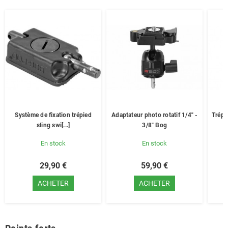
Système de fixation trépied
Adaptateur photo rotatif 1/4" -
Trépi
sling swi[...]
3/8" Bog
En stock
En stock
29,90 €
59,90 €
ACHETER
ACHETER