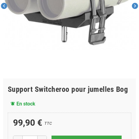
chevron_left
chevron_right
Support Switcheroo pour jumelles Bog
En stock
notifications_active
99,90 €
TTC