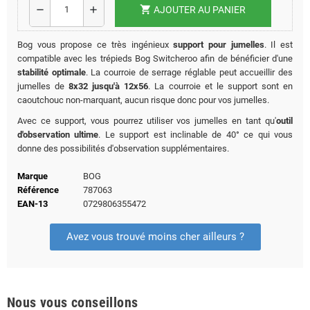
shopping_cart
remove
add
AJOUTER AU PANIER
Bog vous propose ce très ingénieux
support pour jumelles
. Il est
compatible avec les trépieds Bog Switcheroo afin de bénéficier d'une
stabilité optimale
. La courroie de serrage réglable peut accueillir des
jumelles de
8x32 jusqu'à 12x56
. La courroie et le support sont en
caoutchouc non-marquant, aucun risque donc pour vos jumelles.
Avec ce support, vous pourrez utiliser vos jumelles en tant qu'
outil
d'observation ultime
. Le support est inclinable de 40° ce qui vous
donne des possibilités d'observation supplémentaires.
Marque
BOG
Référence
787063
EAN-13
0729806355472
Avez vous trouvé moins cher ailleurs ?
Nous vous conseillons