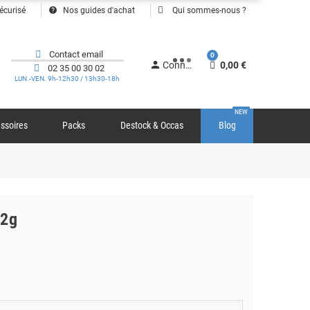
help
écurisé
Nos guides d'achat
Qui sommes-nous ?
Contact email
0
person
Connexion
0,00 €
02 35 00 30 02
LUN.-VEN. 9h-12h30 / 13h30-18h
NEW
ssoires
Packs
Destock & Occas
Blog
12g