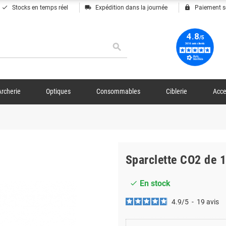
done
local_shipping
lock
Stocks en temps réel
Expédition dans la journée
Paiement s
search
Archerie
Optiques
Consommables
Ciblerie
Acce
Sparclette CO2 de 
En stock
check
4.9
/
5
-
19
avis