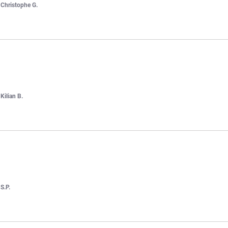
r
Christophe G.
r
Kilian B.
r
S.P.