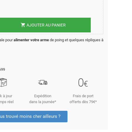
shopping_cart
AJOUTER AU PANIER
éale pour
alimenter votre arme
de poing et quelques répliques à
699
k à jour
Expédition
Frais de port
mps réel
dans la journée*
offerts dès 79€*
us trouvé moins cher ailleurs ?