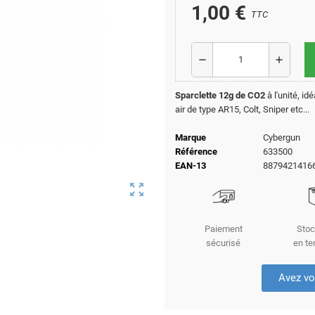
1,00 €
TTC
remove
add
Sparclette 12g de CO2
à l'unité, id
air de type AR15, Colt, Sniper etc...
Marque
Cybergun
Référence
633500
EAN-13
8879421416
zoom_out_map
Paiement
Stoc
sécurisé
en te
Avez vo