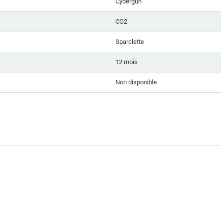
Cybergun
CO2
Sparclette
12 mois
Non disponible