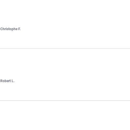
r
Christophe F.
r
Robert L.