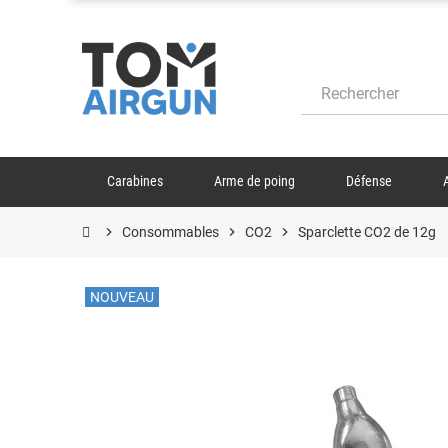
Carabines
Arme de poing
Défense
chevron_right
Consommables
chevron_right
CO2
chevron_right
Sparclette CO2 de 12g
NOUVEAU