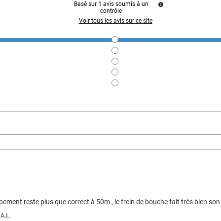
Basé sur
1
avis soumis à un
contrôle
Voir tous les avis sur ce site
oupement reste plus que correct à 50m , le frein de bouche fait très bien son 
r
A.L.