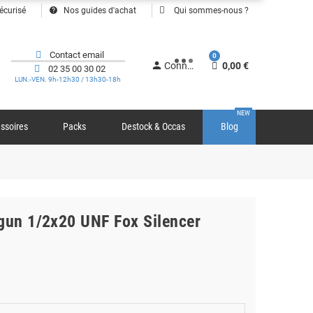
help
écurisé
Nos guides d'achat
Qui sommes-nous ?
Contact email
0
person
Connexion
0,00 €
02 35 00 30 02
LUN.-VEN. 9h-12h30 / 13h30-18h
NEW
ssoires
Packs
Destock & Occas
Blog
rgun 1/2x20 UNF Fox Silencer