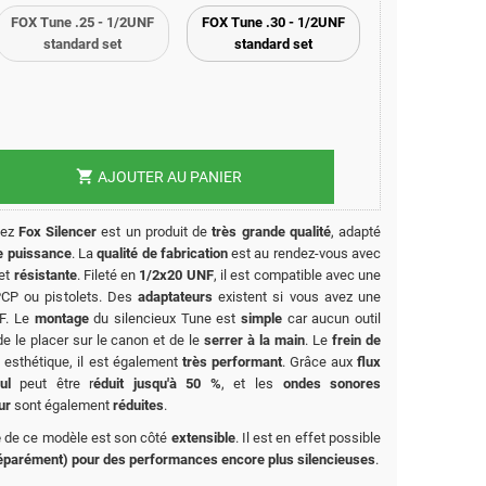
FOX Tune .25 - 1/2UNF
FOX Tune .30 - 1/2UNF
standard set
standard set
shopping_cart
AJOUTER AU PANIER
hez
Fox Silencer
est un produit de
très grande qualité
, adapté
e puissance
. La
qualité de fabrication
est au rendez-vous avec
et
résistante
. Fileté en
1/2x20 UNF
, il est compatible avec une
PCP ou pistolets. Des
adaptateurs
existent si vous avez une
NF. Le
montage
du silencieux Tune est
simple
car aucun outil
 de le placer sur le canon et de le
serrer à la main
. Le
frein de
esthétique, il est également
très performant
. Grâce aux
flux
ul
peut être r
éduit jusqu'à 50 %
, et les
ondes sonores
ur
sont également
réduites
.
é
de ce modèle est son côté
extensible
.
Il est en effet possible
éparément) pour des performances
encore plus silencieuses
.