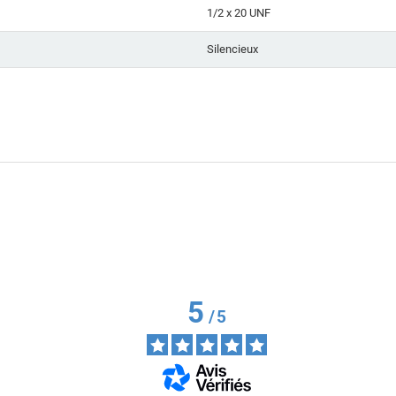
1/2 x 20 UNF
Silencieux
5
/
5