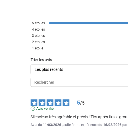
5
étoiles
4
étoiles
3
étoiles
2
étoiles
1
étoile
Trier les avis
5
/
5
Avis vérifié
Silencieux très agréable et précis ! Tirs après tirs le gr
Avis du
11/03/2026
, suite à une expérience du
16/02/2026
pa