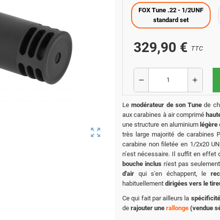
FOX Tune .22 - 1/2UNF
standard set
329,90 €
TTC
remove
add
Le
modérateur de son Tune
de c
aux carabines à air comprimé
haut
une structure en aluminium
légère
zoom_out_map
très large majorité de carabines 
carabine non filetée en 1/2x20 U
n’est nécessaire. Il suffit en effet
bouche inclus
n'est pas seulement 
d'air
qui s'en échappent, le
rec
habituellement
dirigées vers le tire
Ce qui fait par ailleurs la
spécificit
de
rajouter une
rallonge
(vendue s