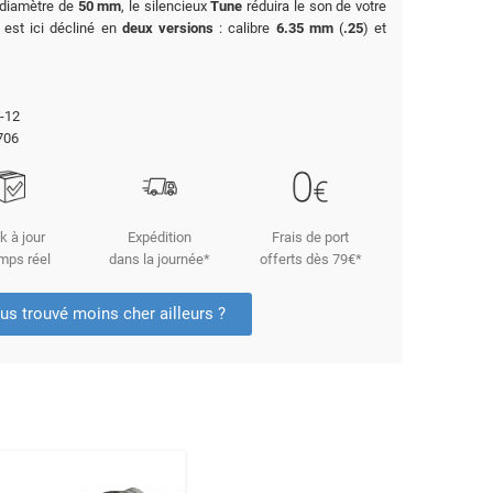
 diamètre de
50 mm
, le silencieux
Tune
réduira le son de votre
Il est ici décliné en
deux versions
: calibre
6.35 mm
(
.25
) et
-12
706
k à jour
Expédition
Frais de port
mps réel
dans la journée*
offerts dès 79€*
us trouvé moins cher ailleurs ?