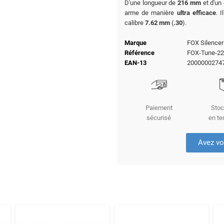
D'une longueur de
216 mm
et d'un
arme de manière
ultra efficace
. 
calibre
7.62 mm
(
.30
).
Marque
FOX Silencer
Référence
FOX-Tune-22
EAN-13
2000000274
Paiement
Stoc
sécurisé
en te
Avez vo