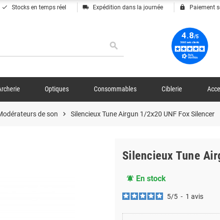
done
local_shipping
lock
Stocks en temps réel
Expédition dans la journée
Paiement s
search
Archerie
Optiques
Consommables
Ciblerie
Acce
 Modérateurs de son
chevron_right
Silencieux Tune Airgun 1/2x20 UNF Fox Silencer
Silencieux Tune Ai
En stock
notifications_active
5
/
5
-
1
avis