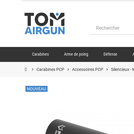
Carabines
Arme de poing
Défense
chevron_right
Carabines PCP
chevron_right
Accessoires PCP
chevron_right
Silencieux -
NOUVEAU