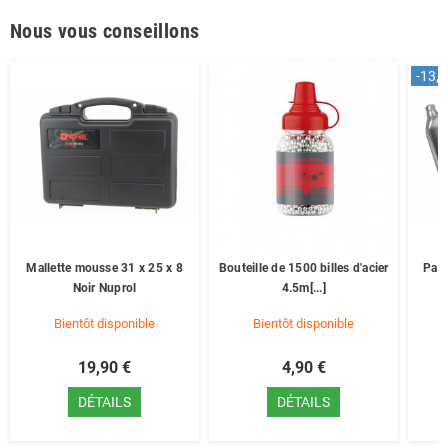
Nous vous conseillons
-13,0
Mallette mousse 31 x 25 x 8
Bouteille de 1500 billes d'acier
Pack
Noir Nuprol
4.5m[...]
Bientôt disponible
Bientôt disponible
19,90 €
4,90 €
DÉTAILS
DÉTAILS