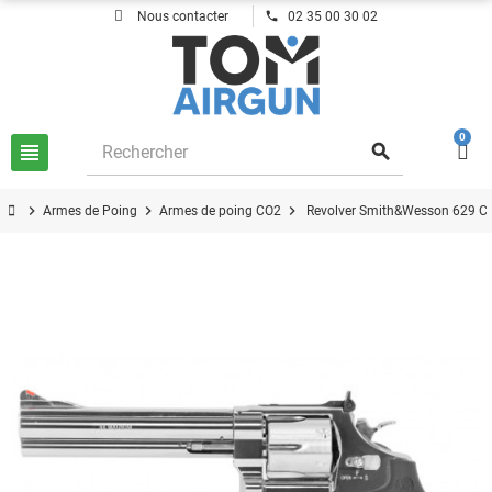
phone
Nous contacter
02 35 00 30 02
0
view_headline
search
chevron_right
chevron_right
chevron_right
Armes de Poing
Armes de poing CO2
Revolver Smith&Wesson 629 Cl