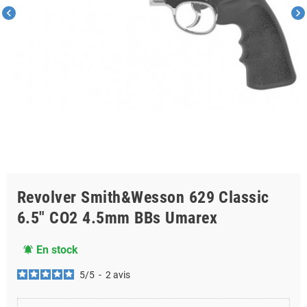
chevron_left
chevron_right
Revolver Smith&Wesson 629 Classic
6.5" CO2 4.5mm BBs Umarex
En stock
notifications_active
5
/
5
-
2
avis