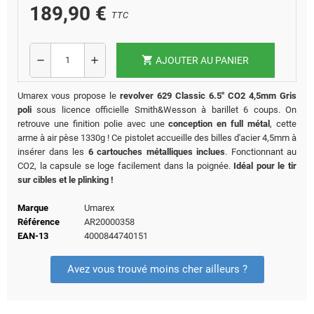
189,90 €
TTC
shopping_cart
remove
add
AJOUTER AU PANIER
Umarex vous propose le
revolver 629 Classic 6.5" CO2 4,5mm Gris
poli
sous licence officielle Smith&Wesson à barillet 6 coups. On
retrouve une finition polie avec une
conception en full métal
, cette
arme à air pèse 1330g ! Ce pistolet accueille des billes d'acier 4,5mm à
insérer dans les
6 cartouches métalliques inclues
. Fonctionnant au
CO2, la capsule se loge facilement dans la poignée.
Idéal pour le tir
sur cibles et le plinking !
Marque
Umarex
Référence
AR20000358
EAN-13
4000844740151
Avez vous trouvé moins cher ailleurs ?