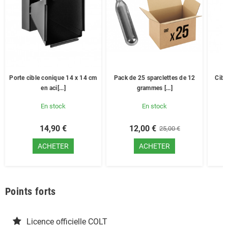
Porte cible conique 14 x 14 cm
Pack de 25 sparclettes de 12
Cibl
en aci[...]
grammes [...]
En stock
En stock
14,90 €
12,00 €
25,00 €
ACHETER
ACHETER
Points forts
Licence officielle COLT