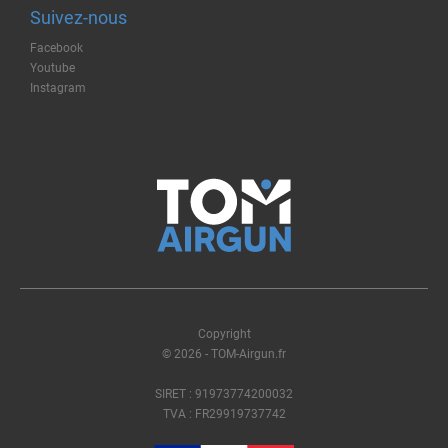
Suivez-nous
Facebook
Youtube
Instagram
Copyright
© 2026 - TOM-Airgun.fr
SIRET : 91973774200032
TVA : FR29919737742