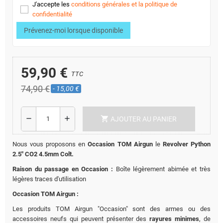
J'accepte les
conditions générales et la politique de
confidentialité
Prévenez-moi lorsque disponible
59,90 €
TTC
74,90 €
- 15,00 €
shopping_cart
remove
add
AJOUTER AU PANIER
Nous vous proposons en
Occasion TOM Airgun
le
Revolver Python
2.5" CO2 4.5mm Colt.
Raison du passage en Occasion :
Boîte légèrement abimée et très
légères traces d'utilisation
Occasion TOM Airgun :
Les produits TOM Airgun "Occasion" sont des armes ou des
accessoires neufs qui peuvent présenter des
rayures minimes
, de