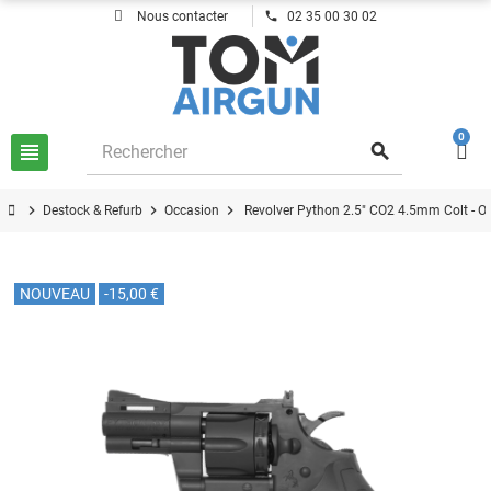
phone
Nous contacter
02 35 00 30 02
0
view_headline
search
chevron_right
chevron_right
chevron_right
Destock & Refurb
Occasion
Revolver Python 2.5" CO2 4.5mm Colt - O
NOUVEAU
-15,00 €