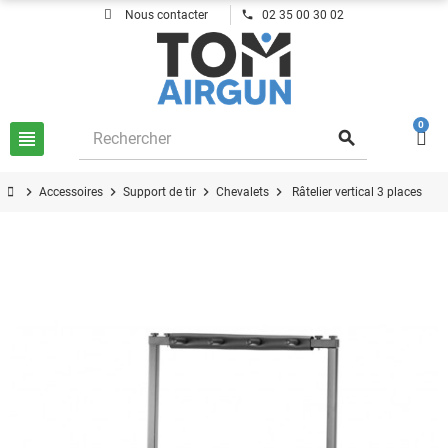
phone
Nous contacter
02 35 00 30 02
0
view_headline
search
chevron_right
chevron_right
chevron_right
chevron_right
Accessoires
Support de tir
Chevalets
Râtelier vertical 3 places