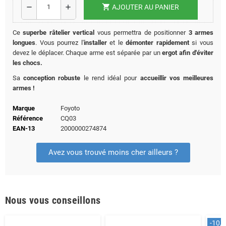
shopping_cart
remove
add
AJOUTER AU PANIER
Ce
superbe râtelier vertical
vous permettra de positionner
3
armes
longues
. Vous pourrez l'
installer
et le
démonter rapidement
si vous
devez le déplacer. Chaque arme est séparée par un
ergot afin d'éviter
les chocs.
Sa
conception robuste
le rend idéal pour
accueillir vos meilleures
armes !
Marque
Foyoto
Référence
CQ03
EAN-13
2000000274874
Avez vous trouvé moins cher ailleurs ?
Nous vous conseillons
-10,0