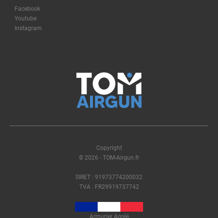
Facebook
Youtube
Instagram
Copyright
© 2026 - TOM-Airgun.fr
SIRET : 91973774200032
TVA : FR29919737742
Armurier Agréé