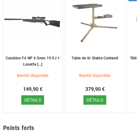
Carabine F4 NP 4.5mm 19.9J +
Table de tir Stable Caldwell
Télém
Lunette [...]
Bientôt disponible
Bientôt disponible
149,90 €
379,90 €
DÉTAILS
DÉTAILS
Points forts