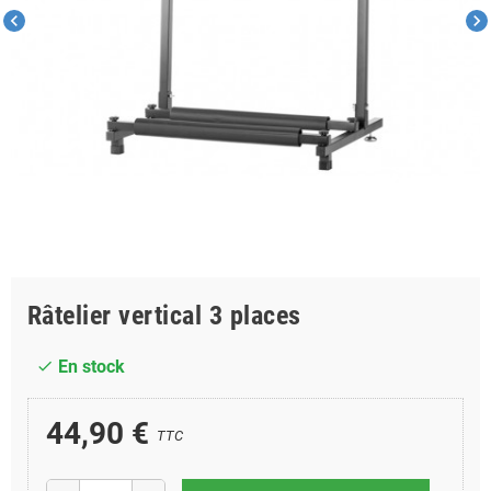
chevron_left
chevron_right
Râtelier vertical 3 places
En stock
check
44,90 €
TTC