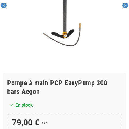
chevron_left
chevron_right
Pompe à main PCP EasyPump 300
bars Aegon
En stock
check
79,00 €
TTC