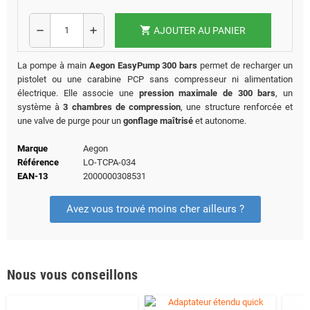
shopping_cart
remove
add
AJOUTER AU PANIER
La pompe à main
Aegon EasyPump 300 bars
permet de recharger un
pistolet ou une carabine PCP sans compresseur ni alimentation
électrique. Elle associe une
pression maximale de 300 bars
, un
système à
3 chambres de compression
, une structure renforcée et
une valve de purge pour un
gonflage maîtrisé
et autonome.
Marque
Aegon
Référence
LO-TCPA-034
EAN-13
2000000308531
Avez vous trouvé moins cher ailleurs ?
Nous vous conseillons