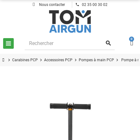
phone
Nous contacter
02 35 00 30 02
0
view_headline
search
chevron_right
chevron_right
chevron_right
chevron_right
Carabines PCP
Accessoires PCP
Pompes à main PCP
Pompe à m