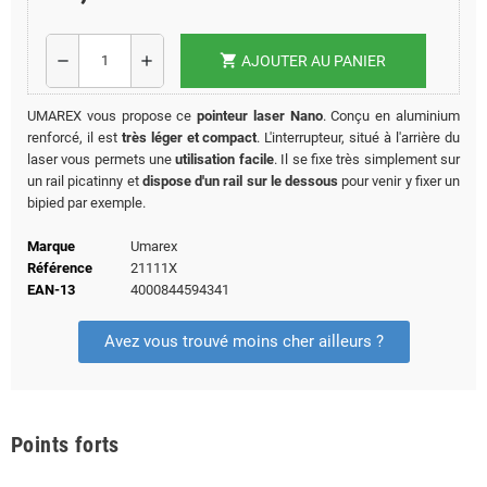
shopping_cart
remove
add
AJOUTER AU PANIER
UMAREX vous propose ce
pointeur laser Nano
. Conçu en aluminium
renforcé, il est
très léger et compact
. L'interrupteur, situé à l'arrière du
laser vous permets une
utilisation facile
. Il se fixe très simplement sur
un rail picatinny et
dispose d'un rail sur le dessous
pour venir y fixer un
bipied par exemple.
Marque
Umarex
Référence
21111X
EAN-13
4000844594341
Avez vous trouvé moins cher ailleurs ?
Points forts