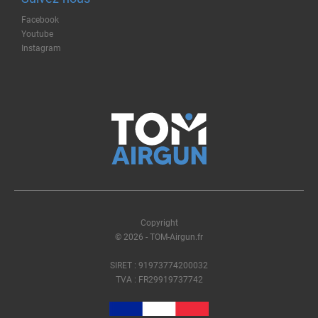
Facebook
Youtube
Instagram
Copyright
© 2026 - TOM-Airgun.fr
SIRET : 91973774200032
TVA : FR29919737742