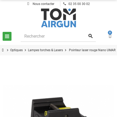
phone
Nous contacter
02 35 00 30 02
0
view_headline
search
chevron_right
chevron_right
chevron_right
Optiques
Lampes torches & Lasers
Pointeur laser rouge Nano UMAR