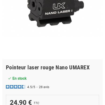
Pointeur laser rouge Nano UMAREX
En stock
check
4.5
/
5
-
28
avis
24,90 €
TTC