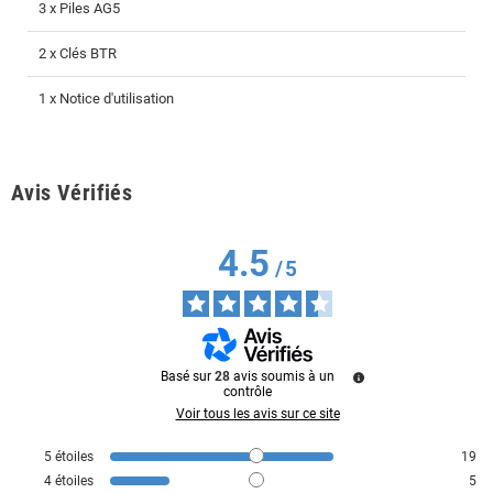
3 x Piles AG5
2 x Clés BTR
1 x Notice d'utilisation
Avis Vérifiés
4.5
/
5
Basé sur
28
avis soumis à un
contrôle
Voir tous les avis sur ce site
5
étoiles
19
4
étoiles
5