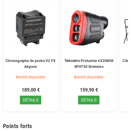
Chronographe de poche V2 FX
Télémètre Prohunter 6X20MM
Cibl
Airguns
SPH750 Simmons
Bientôt disponible
Bientôt disponible
189,00 €
159,90 €
DÉTAILS
DÉTAILS
Points forts