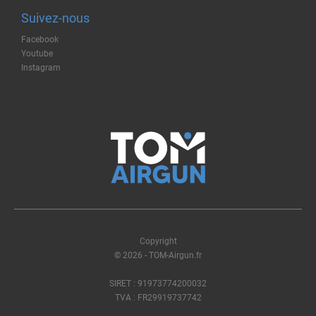
Suivez-nous
Facebook
Youtube
Instagram
Copyright
© 2026 - TOM-Airgun.fr
SIRET : 91973774200032
TVA : FR29919737742