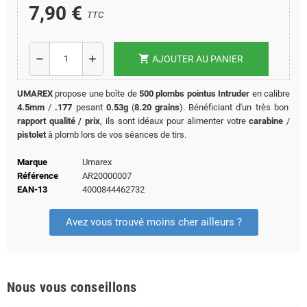
7,90 €
TTC
shopping_cart
remove
add
AJOUTER AU PANIER
UMAREX
propose une boîte de
500 plombs pointus Intruder
en calibre
4.5mm
/
.177
pesant
0.53g
(
8.20 grains
). Bénéficiant d'un très bon
rapport qualité / prix
, ils sont idéaux pour alimenter votre
carabine
/
pistolet
à plomb lors de vos séances de tirs.
Marque
Umarex
Référence
AR20000007
EAN-13
4000844462732
Avez vous trouvé moins cher ailleurs ?
Nous vous conseillons