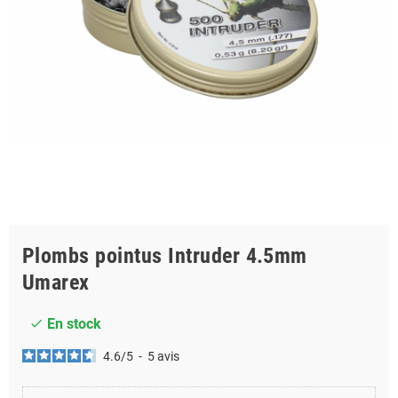
Plombs pointus Intruder 4.5mm
Umarex
En stock
check
4.6
/
5
-
5
avis