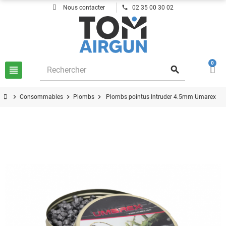
phone
Nous contacter
02 35 00 30 02
0
view_headline
search
chevron_right
chevron_right
chevron_right
Consommables
Plombs
Plombs pointus Intruder 4.5mm Umarex