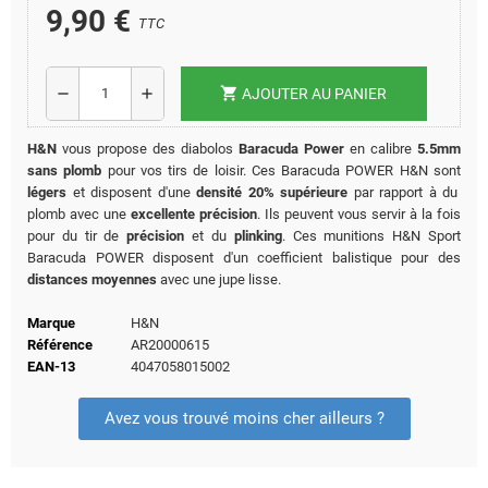
9,90 €
TTC
shopping_cart
remove
add
AJOUTER AU PANIER
H&N
vous propose des diabolos
Baracuda Power
en calibre
5.5mm
sans plomb
pour vos tirs de loisir. Ces Baracuda POWER H&N sont
légers
et disposent d'une
densité 20% supérieure
par rapport à du
plomb avec une
excellente précision
. Ils peuvent vous servir à la fois
pour du tir de
précision
et du
plinking
. Ces munitions H&N Sport
Baracuda POWER disposent d'un coefficient balistique pour des
distances moyennes
avec une jupe lisse.
Marque
H&N
Référence
AR20000615
EAN-13
4047058015002
Avez vous trouvé moins cher ailleurs ?