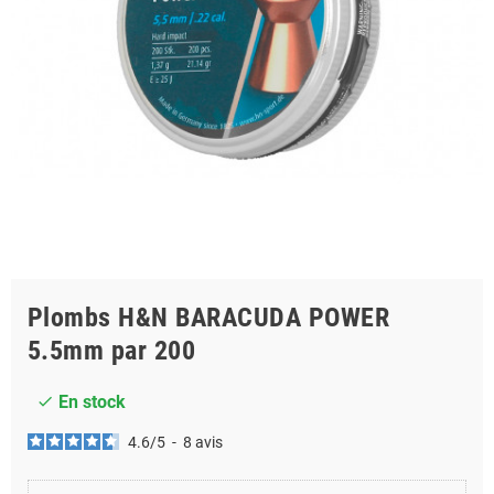
Plombs H&N BARACUDA POWER
5.5mm par 200
En stock
check
4.6
/
5
-
8
avis