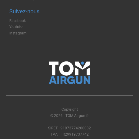
Suivez-nous
Facebook
Youtube
Instagram
Copyright
© 2026 - TOM-Airgun.fr
SIRET : 91973774200032
TVA : FR29919737742