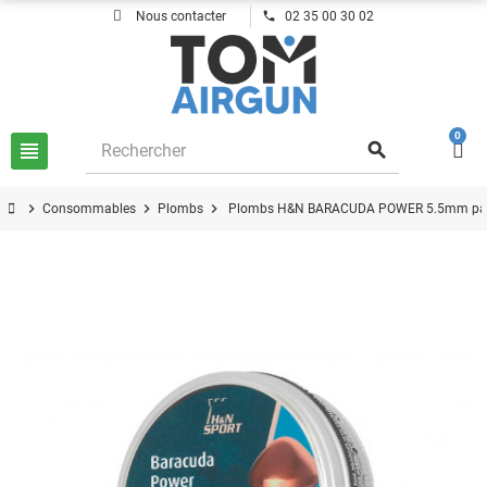
phone
Nous contacter
02 35 00 30 02
0
view_headline
search
chevron_right
chevron_right
chevron_right
Consommables
Plombs
Plombs H&N BARACUDA POWER 5.5mm pa