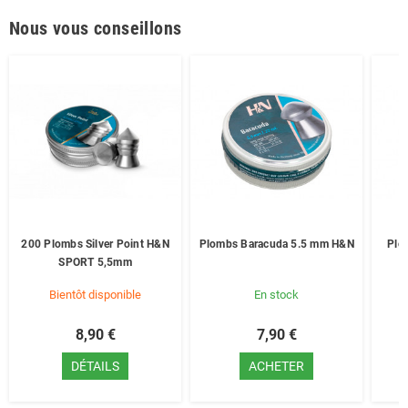
Nous vous conseillons
200 Plombs Silver Point H&N
Plombs Baracuda 5.5 mm H&N
Plo
SPORT 5,5mm
Bientôt disponible
En stock
8,90 €
7,90 €
DÉTAILS
ACHETER