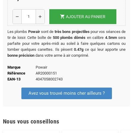
shopping_cart
remove
add
AJOUTER AU PANIER
Les plombs
Powair
sont de
très bons projectiles
pour vos séances de
tir de loisir. Cette boîte de
500 plombs dômés
en calibre
4.5mm
sera
parfaite pour votre après-midi au soleil à faire quelques cartons ou
tomber quelques canettes. Ils pèsent
0.47g
ce qui leur apporte une
bonne précision
dans votre arme à air comprimé.
Marque
Powair
Référence
AR20000151
EAN-13
4047058002743
Avez vous trouvé moins cher ailleurs ?
Nous vous conseillons