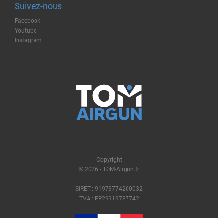
Suivez-nous
Facebook
Youtube
Instagram
Copyright
© 2026 - TOM-Airgun.fr
SIRET : 91973774200032
TVA : FR29919737742