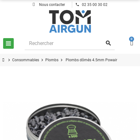
phone
Nous contacter
02 35 00 30 02
0
view_headline
search
chevron_right
chevron_right
chevron_right
Consommables
Plombs
Plombs dômés 4.5mm Powair