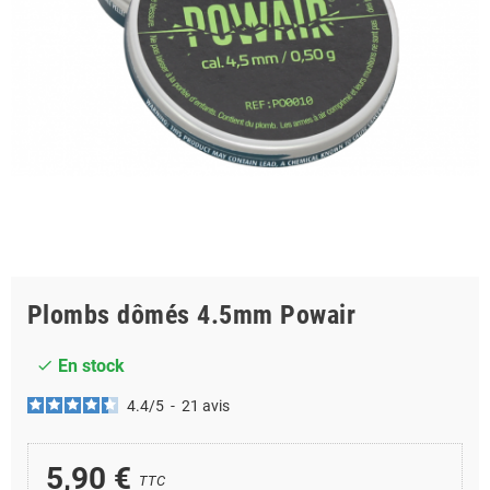
Plombs dômés 4.5mm Powair
En stock
check
4.4
/
5
-
21
avis
5,90 €
TTC