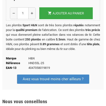
shopping_cart
remove
add
AJOUTER AU PANIER
Les plombs
Sport H&N
sont de très bons plombs
réputés
notamment
pour la
qualité premium
de fabrication. Ce sont des plombs
très précis
qui vous donneront pleine satisfaction dans vos séances de tir. Cette
boite contient
250 plombs
en calibre
5.5mm
. Haut de gamme de chez
H&N, ces plombs pèsent
0.89 grammes
et sont dotés d’une
tête plate
,
idéale pour du plinking ou bien même du tir sur cible.
Marque
H&N
Référence
HND55L-25
EAN-13
4047058019819
Avez vous trouvé moins cher ailleurs ?
Nous vous conseillons