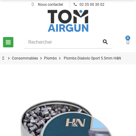
phone
Nous contacter
02 35 00 30 02
0
view_headline
search
chevron_right
chevron_right
chevron_right
Consommables
Plombs
Plombs Diabolo Sport 5.5mm H&N