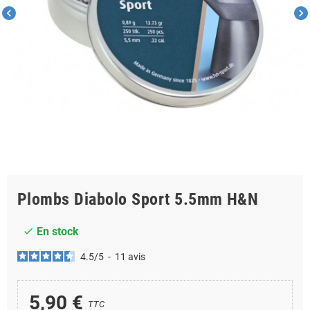
chevron_left
chevron_right
Plombs Diabolo Sport 5.5mm H&N
En stock
check
4.5
/
5
-
11
avis
5,90 €
TTC