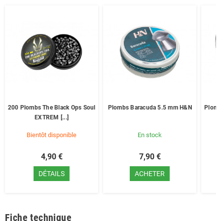
200 Plombs The Black Ops Soul
Plombs Baracuda 5.5 mm H&N
Plomb
EXTREM [...]
Bientôt disponible
En stock
4,90 €
7,90 €
DÉTAILS
ACHETER
Fiche technique