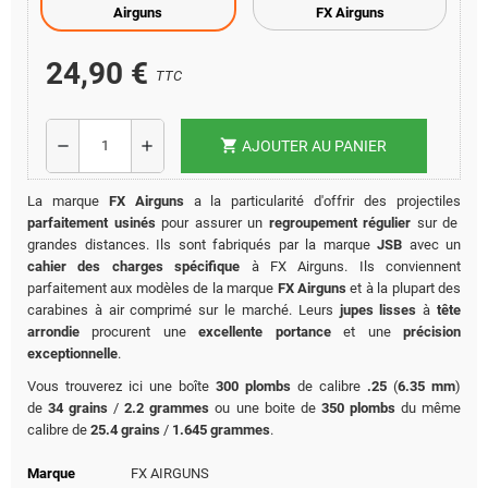
Airguns
FX Airguns
24,90 €
TTC
shopping_cart
remove
add
AJOUTER AU PANIER
La marque
FX Airguns
a la particularité d'offrir des projectiles
parfaitement usinés
pour assurer un
regroupement régulier
sur de
grandes distances. Ils sont fabriqués par la marque
JSB
avec un
cahier des charges spécifique
à FX Airguns. Ils conviennent
parfaitement aux modèles de la marque
FX Airguns
et à la plupart des
carabines à air comprimé sur le marché. Leurs
jupes lisses
à
tête
arrondie
procurent une
excellente portance
et une
précision
exceptionnelle
.
Vous trouverez ici une boîte
300 plombs
de calibre
.25
(
6.35 mm
)
de
34 grains
/
2.2 grammes
ou une boite de
350 plombs
du même
calibre de
25.4 grains
/
1.645 grammes
.
Marque
FX AIRGUNS