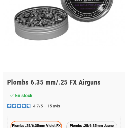
Plombs 6.35 mm/.25 FX Airguns
En stock
check
4.7
/
5
-
15
avis
Plombs .25/6.35mm Violet FX
Plombs .25/6.35mm Jaune