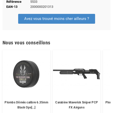
Référence
5533
EAN-13
2000000201313
Avez vous trouvé moins cher ailleurs ?
Nous vous conseillons
Plombs Dômés calibre 6.35mm
Carabine Maverick Sniper PCP
Plom
Black Ops[...]
FX Airguns