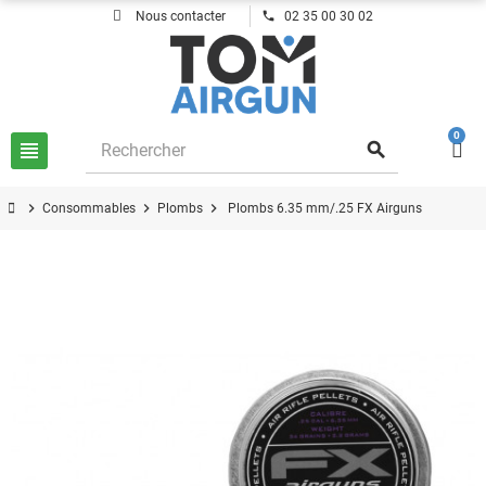
phone
Nous contacter
02 35 00 30 02
0
view_headline
search
chevron_right
chevron_right
chevron_right
Consommables
Plombs
Plombs 6.35 mm/.25 FX Airguns