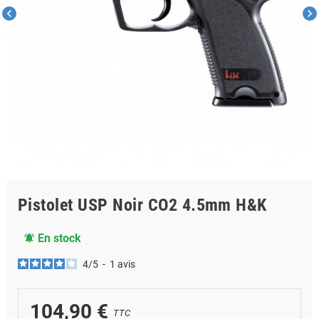
chevron_left
chevron_right
Pistolet USP Noir CO2 4.5mm H&K
En stock
notifications_active
4
/
5
-
1
avis
104,90 €
TTC