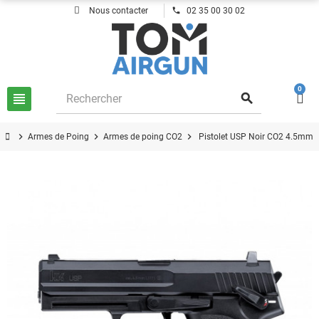
phone
Nous contacter
02 35 00 30 02
0
view_headline
search
chevron_right
chevron_right
chevron_right
Armes de Poing
Armes de poing CO2
Pistolet USP Noir CO2 4.5mm