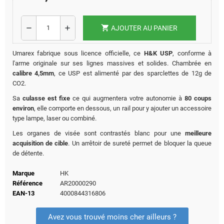
shopping_cart
remove
add
AJOUTER AU PANIER
Umarex fabrique sous licence officielle, ce
H&K USP
, conforme à
l'arme originale sur ses lignes massives et solides. Chambrée en
calibre 4,5mm
, ce USP est alimenté par des sparclettes de 12g de
CO2.
Sa
culasse est fixe
ce qui augmentera votre autonomie à
80 coups
environ
, elle comporte en dessous, un rail pour y ajouter un accessoire
type lampe, laser ou combiné.
Les organes de visée sont contrastés blanc pour une
meilleure
acquisition de cible
. Un arrêtoir de sureté permet de bloquer la queue
de détente.
Marque
HK
Référence
AR20000290
EAN-13
4000844316806
Avez vous trouvé moins cher ailleurs ?