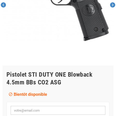
chevron_left
chevron_right
Pistolet STI DUTY ONE Blowback
4.5mm BBs CO2 ASG
Bientôt disponible
block