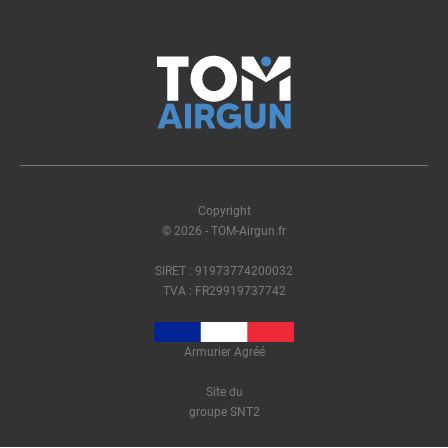
Copyright
© 2026 - TOM-Airgun.fr
SIRET : 91973774200032
TVA : FR29919737742
Armurier Agréé
Site du
groupe SNT2