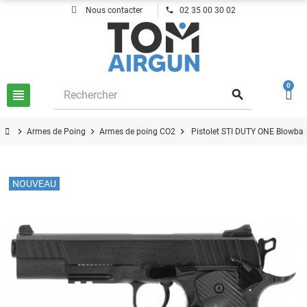
phone
Nous contacter
02 35 00 30 02
0
view_headline
search
chevron_right
chevron_right
chevron_right
Armes de Poing
Armes de poing CO2
Pistolet STI DUTY ONE Blowb
NOUVEAU