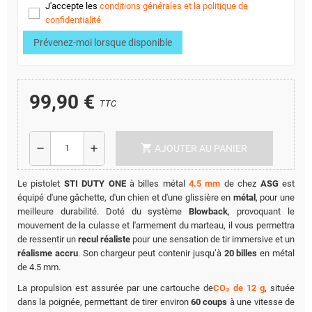
J'accepte les
conditions générales et la politique de
confidentialité
Prévenez-moi lorsque disponible
99,90 €
TTC
shopping_cart
remove
add
AJOUTER AU PANIER
Le pistolet
STI DUTY ONE
à billes métal
4.5 mm
de chez
ASG
est
équipé d'une gâchette, d'un chien et d'une glissière en
métal
, pour une
meilleure durabilité. Doté du système
Blowback
, provoquant le
mouvement de la culasse et l'armement du marteau, il vous permettra
de ressentir un
recul réaliste
pour une sensation de tir immersive et un
réalisme accru
. Son chargeur peut contenir jusqu’à
20 billes
en métal
de 4.5 mm.
La propulsion est assurée par une cartouche de
CO₂ de 12 g
, située
dans la poignée, permettant de tirer environ
60 coups
à une vitesse de