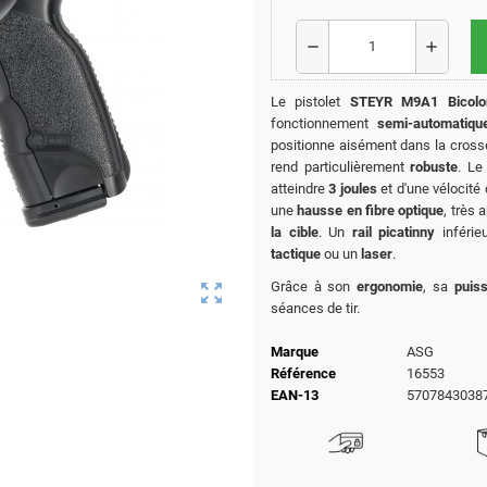
remove
add
Le pistolet
STEYR M9A1
Bicolo
fonctionnement
semi-automatiqu
positionne aisément dans la cross
rend particulièrement
robuste
. L
atteindre
3 joules
et d'une vélocité
une
hausse en fibre optique
, très 
la cible
. Un
rail picatinny
inférie
tactique
ou un
laser
.
Grâce à son
ergonomie
, sa
puis
zoom_out_map
séances de tir.
Marque
ASG
Référence
16553
EAN-13
5707843038