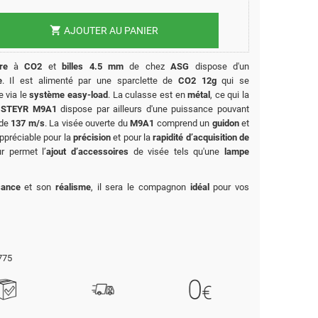
shopping_cart
AJOUTER AU PANIER
re
à
CO2
et
billes 4.5 mm
de chez
ASG
dispose d'un
e
. Il est alimenté par une sparclette de
CO2 12g
qui se
e via le
système easy-load
. La culasse est en
métal
, ce qui la
e
STEYR M9A1
dispose par ailleurs d'une puissance pouvant
 de
137 m/s
. La visée ouverte du
M9A1
comprend un
guidon
et
appréciable pour la
précision
et pour la
rapidité d’acquisition de
ur permet l’
ajout d’accessoires
de visée tels qu'une
lampe
sance
et son
réalisme
, il sera le compagnon
idéal
pour vos
775