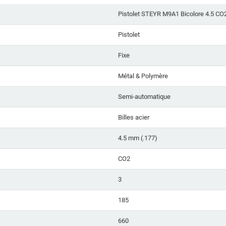
Pistolet STEYR M9A1 Bicolore 4.5 C
Pistolet
Fixe
Métal & Polymère
Semi-automatique
Billes acier
4.5 mm (.177)
CO2
3
185
660