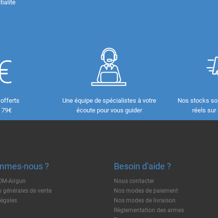
ialité
 offerts
Une équipe de spécialistes à votre
Nos stocks so
e 79€
écoute pour vous guider
réels sur
mmes-nous ?
Besoin d'aide ?
TOM-Airgun
Nous contacter
 générales de vente
Nos modes de paiement
légales
Nos modes de livraison
Règlementation des armes