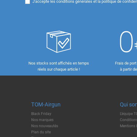
J'accepte les
conditions générales et la politique de confident
Nos stocks sont affichés en temps
Frais de port
réels sur chaque article !
à partir d
TOM-Airgun
Qui so
Black Friday
L'équipe 
Nos marques
Conditions
Nos nouveautés
Mentions 
Plan du site