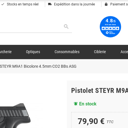
done
local_shipping
lock
Stocks en temps réel
Expédition dans la journée
Paiement s
search
Archerie
Optiques
Consommables
Ciblerie
Acce
t STEYR M9A1 Bicolore 4.5mm CO2 BBs ASG
Pistolet STEYR M9
En stock
notifications_active
79,90 €
TTC