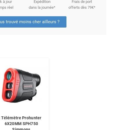
k à jour
Expédition
Frais de port
mps réel
dans la journée*
offerts dès 79€*
us trouvé moins cher ailleurs ?
Télémètre Prohunter
6X20MM SPH750
Simmons