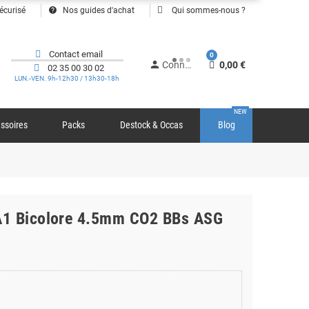
help
écurisé
Nos guides d'achat
Qui sommes-nous ?
Contact email
0
person
Connexion
0,00 €
02 35 00 30 02
LUN.-VEN. 9h-12h30 / 13h30-18h
NEW
ssoires
Packs
Destock & Occas
Blog
A1 Bicolore 4.5mm CO2 BBs ASG