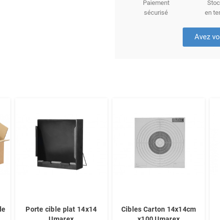
Paiement
Stoc
sécurisé
en te
Avez vo
de
Porte cible plat 14x14
Cibles Carton 14x14cm
Umarex
x100 Umarex