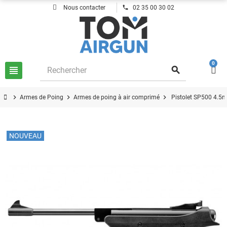
phone
Nous contacter
02 35 00 30 02
0
view_headline
search
chevron_right
chevron_right
chevron_right
Armes de Poing
Armes de poing à air comprimé
Pistolet SP500 4.
NOUVEAU