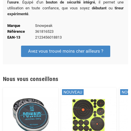
l’usure
. Équipé d’un
bouton de sécurité intégré
, il permet une
utilisation en toute confiance, que vous soyez
débutant
ou
tireur
expérimenté
.
Marque
Snowpeak
Référence
361816523
EAN-13
2123456018813
Avez vous trouvé moins cher ailleurs ?
Nous vous conseillons
NOUVEAU
NOU