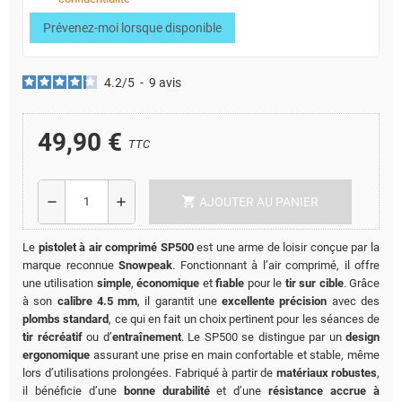
Prévenez-moi lorsque disponible
4.2
/
5
-
9
avis
49,90 €
TTC
shopping_cart
remove
add
AJOUTER AU PANIER
Le
pistolet à air comprimé SP500
est une arme de loisir conçue par la
marque reconnue
Snowpeak
. Fonctionnant à l’air comprimé, il offre
une utilisation
simple
,
économique
et
fiable
pour le
tir sur cible
. Grâce
à son
calibre 4.5 mm
, il garantit une
excellente
précision
avec des
plombs standard
, ce qui en fait un choix pertinent pour les séances de
tir récréatif
ou d’
entraînement
. Le SP500 se distingue par un
design
ergonomique
assurant une prise en main confortable et stable, même
lors d’utilisations prolongées. Fabriqué à partir de
matériaux robustes
,
il bénéficie d’une
bonne durabilité
et d’une
résistance accrue à