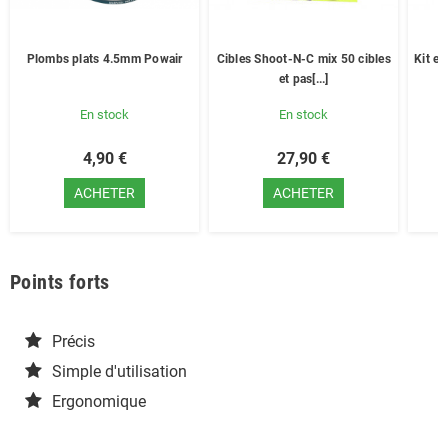
Plombs plats 4.5mm Powair
Cibles Shoot-N-C mix 50 cibles
Kit en
et pas[...]
En stock
En stock
4,90 €
27,90 €
ACHETER
ACHETER
Points forts
Précis
Simple d'utilisation
Ergonomique