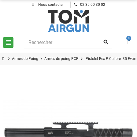
phone
Nous contacter
02 35 00 30 02
0
view_headline
search
chevron_right
chevron_right
chevron_right
Armes de Poing
Armes de poing PCP
Pistolet Rex-P Calibre .35 Evan