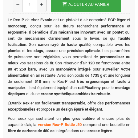
shopping_cart
remove
add
AJOUTER AU PANIER
Le
Rex-P
de chez
Evanix
est un pistolet à air comprimé
PCP léger
et
monocoup
, conçu pour les tireurs recherchant
performance
et
ergonomie
. Il bénéficie d'un
mécanisme innovant
avec un
pontet
qui
sert de
mécanisme d'armement
sous le levier, ce qui
facilite
l'utilisation
. Son
canon rayé de haute qualité
, compatible avec les
plombs
et les
slugs
, assure une
précision optimale
. Les paramètres
de puissance sont
réglables
, vous permettant de
personnaliser au
mieux
vos sessions de tir. Son réservoir d'air
120 cc
fonctionne entre
80 et 250 bars
, avec un
manomètre intégré
pour
surveiller votre
alimentation
en air restante. Avec son poids de
1735 g
et une longueur
de seulement
518 mm
, le Rex-P est
très ergonomique
et
facile à
manipuler
. Il est également équipé d'un
rail Picatinny
pour le
montage
d'optiques
et d'une
crosse synthétique ambidextre robuste
.
L'
Evanix Rex-P
est
facilement transportable
, offre des
performances
exceptionnelles
et propose un
design épuré et élégant
.
Pour ceux qui souhaitent un
plus gros calibre
et encore plus de
capacité d'air, la
version Rex-P Bottle .50
comprend une bouteille en
fibre de carbone de 480 cc
intégrée dans une
crosse légère
.