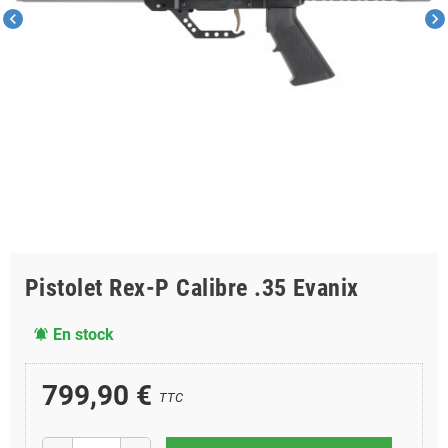
chevron_left
chevron_right
Pistolet Rex-P Calibre .35 Evanix
En stock
notifications_active
799,90 €
TTC