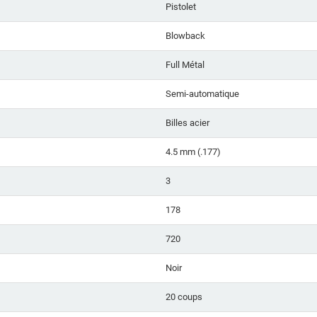
Pistolet
Blowback
Full Métal
Semi-automatique
Billes acier
4.5 mm (.177)
3
178
720
Noir
20 coups