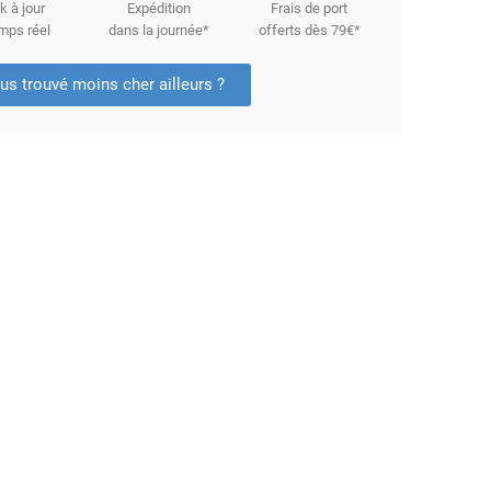
k à jour
Expédition
Frais de port
mps réel
dans la journée*
offerts dès 79€*
us trouvé moins cher ailleurs ?