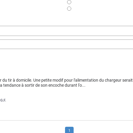
ur du tir à domicile. Une petite modif pour l'alimentation du chargeur serait 
 a tendance à sortir de son encoche durant l'o
...
r
G.F.
1