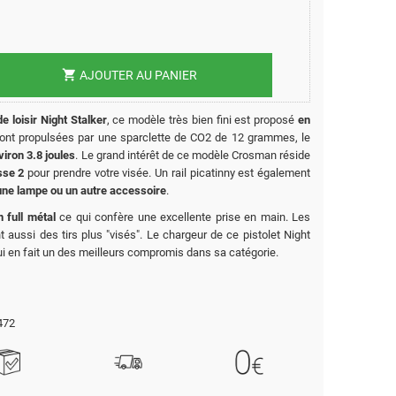
shopping_cart
AJOUTER AU PANIER
de loisir Night Stalker
, ce modèle très bien fini est proposé
en
r sont propulsées par une sparclette de CO2 de 12 grammes, le
iron 3.8 joules
. Le grand intérêt de ce modèle Crosman réside
sse 2
pour prendre votre visée. Un rail picatinny est également
 une lampe ou un autre accessoire
.
n full métal
ce qui confère une excellente prise en main. Les
 aussi des tirs plus "visés". Le chargeur de ce pistolet Night
i en fait un des meilleurs compromis dans sa catégorie.
472