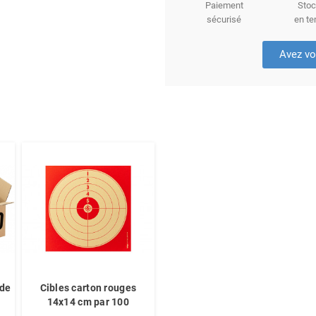
Paiement
Stoc
sécurisé
en te
Avez vo
 de
Cibles carton rouges
14x14 cm par 100