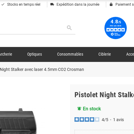
done
local_shipping
lock
Stocks en temps réel
Expédition dans la journée
Paiement s
search
Archerie
Optiques
Consommables
Ciblerie
Acce
t Night Stalker avec laser 4.5mm CO2 Crosman
Pistolet Night Sta
En stock
notifications_active
4
/
5
-
1
avis