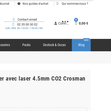
help
écurisé
Nos guides d'achat
Qui sommes-nous ?
Contact email
0
person
Connexion
0,00 €
02 35 00 30 02
LUN.-VEN. 9h-12h30 / 13h30-18h
NEW
ssoires
Packs
Destock & Occas
Blog
lker avec laser 4.5mm CO2 Crosman