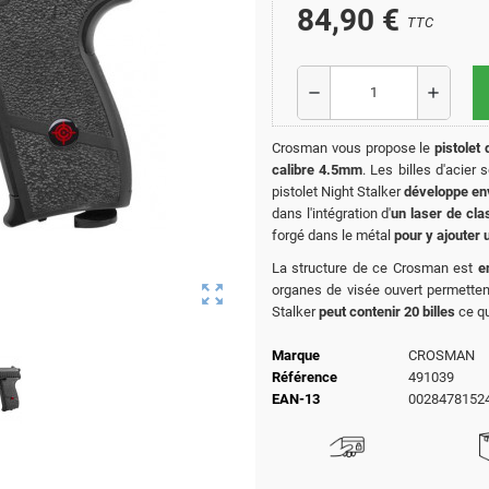
84,90 €
TTC
remove
add
Crosman vous propose le
pistolet 
calibre 4.5mm
. Les billes d'acie
pistolet Night Stalker
développe env
dans l'intégration d'
un laser de cla
forgé dans le métal
pour y ajouter
La structure de ce Crosman est
e
zoom_out_map
organes de visée ouvert permettent
Stalker
peut contenir 20 billes
ce qu
Marque
CROSMAN
Référence
491039
EAN-13
0028478152