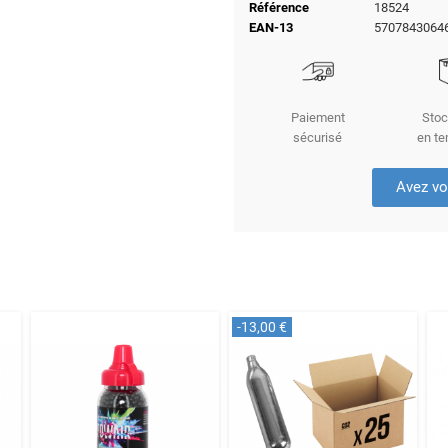
Référence
18524
EAN-13
5707843064
Paiement
Stoc
sécurisé
en te
Avez vo
-13,00 €