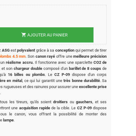
shopping_cart
AJOUTER AU PANIER
z
ASG
est
polyvalent
grâce à sa
conception
qui permet de tirer
plombs 4.5 mm
. Son
canon rayé
offre une
meilleure précision
 un
réalisme accru.
Il fonctionne avec une sparclette
CO2 de
e, et son
chargeur double
composé d'un
barillet de 8 coups
de
squ'à
16 billes ou plombs
. Le
CZ P-09
dispose d'un corps
ière en métal
, ce qui lui garantit une
très bonne durabilité
. Sa
s rugueuses et des rainures pour assurer une
excellente prise
.
tous les tireurs, qu'ils soient
droitiers
ou
gauchers
, et ses
ttront une
acquisition rapide
de la cible. Le
CZ P-09
dispose
us le canon, vous offrant la possibilité de monter des
ne
lampe
.