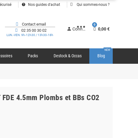
help
écurisé
Nos guides d'achat
Qui sommes-nous ?
Contact email
0
person
Connexion
0,00 €
02 35 00 30 02
LUN.-VEN. 9h-12h30 / 13h30-18h
NEW
ssoires
Packs
Destock & Occas
Blog
DT FDE 4.5mm Plombs et BBs CO2