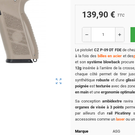
139,90 €
TTC
remove
add
Le pistolet
CZ P-09 DT FDE
de che
à la fois des
billes en acier
et des
et son
système blowback
procure
12g
insérée à l'arrière de la cross
chaque côté permet de tirer ju
zoom_out_map
synthétique
robuste
et d'une
gliss
poignée
est
texturée
avec des zone
en main
et une
ergonomie optimale
Sa conception
ambidextre
ravira 
organes de visée à 3 points
perme
par ailleurs d'un
rail Picatinny
so
accessoires comme un
laser
ou u
Marque
ASG