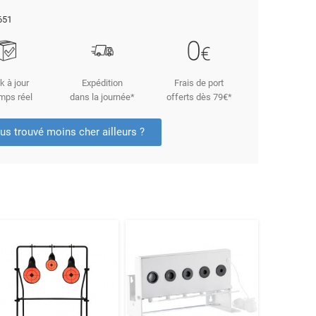
651
k à jour
Expédition
Frais de port
mps réel
dans la journée*
offerts dès 79€*
us trouvé moins cher ailleurs ?