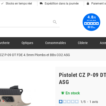
done
local_shipping
lock
Stocks en temps réel
Expédition dans la journée
Paiement s
search
Archerie
Optiques
Consommables
Ciblerie
Acce
t CZ P-09 DT FDE 4.5mm Plombs et BBs CO2 ASG
Pistolet CZ P-09 
ASG
En stock
notifications_active
1
/
5
-
1
avis