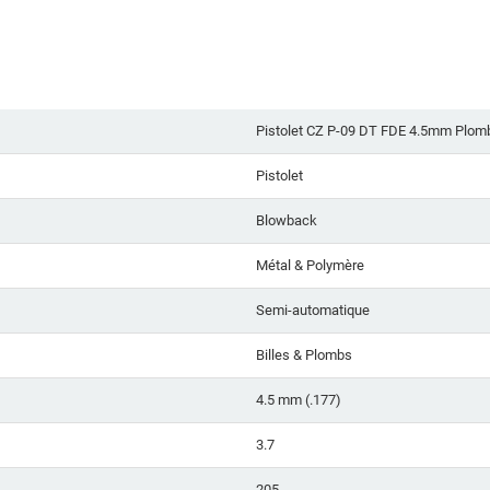
Pistolet CZ P-09 DT FDE 4.5mm Plom
Pistolet
Blowback
Métal & Polymère
Semi-automatique
Billes & Plombs
4.5 mm (.177)
3.7
205