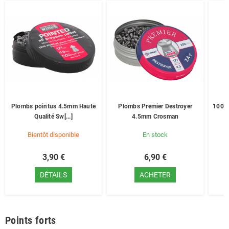
Plombs pointus 4.5mm Haute
Plombs Premier Destroyer
100 C
Qualité Sw[...]
4.5mm Crosman
Bientôt disponible
En stock
3,90 €
6,90 €
DÉTAILS
ACHETER
Points forts