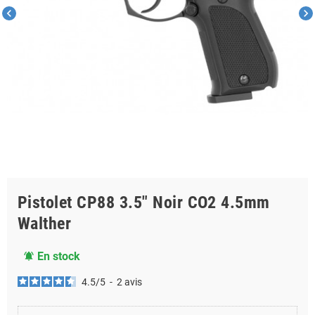
chevron_left
chevron_right
Pistolet CP88 3.5" Noir CO2 4.5mm
Walther
En stock
notifications_active
4.5
/
5
-
2
avis