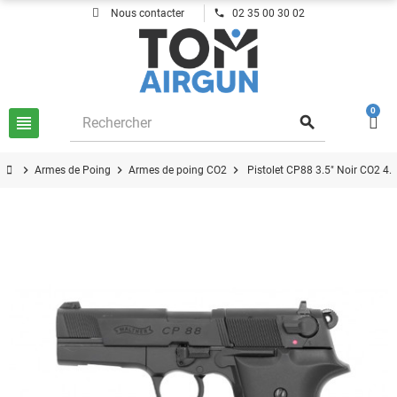
phone
Nous contacter
02 35 00 30 02
0
view_headline
search
chevron_right
chevron_right
chevron_right
Armes de Poing
Armes de poing CO2
Pistolet CP88 3.5" Noir CO2 4