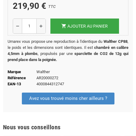
219,90 €
TTC
shopping_cart
remove
add
AJOUTER AU PANIER
Umarex vous propose une reproduction à l'identique du
Walther CP88
,
le poids et les dimensions sont identiques. Il est
chambré en calibre
4,5mm à plombs
, propulsés par une
sparclette de CO2 de 12g qui
prend place dans la poignée.
Marque
Walther
Référence
AR20000272
EAN-13
4000844312747
Avez vous trouvé moins cher ailleurs ?
Nous vous conseillons