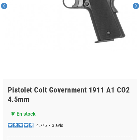
chevron_left
chevron_right
Pistolet Colt Government 1911 A1 CO2
4.5mm
En stock
notifications_active
4.7
/
5
-
3
avis