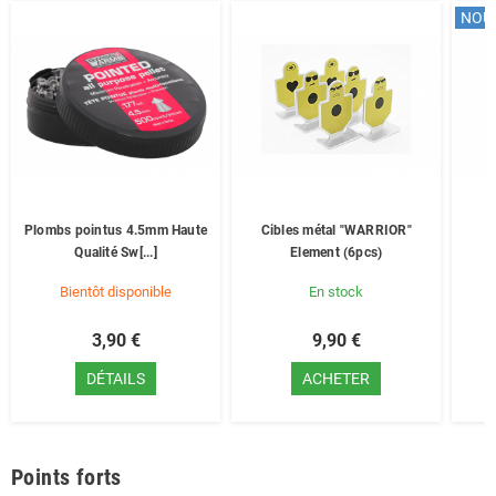
NOU
Plombs pointus 4.5mm Haute
Cibles métal "WARRIOR"
S
Qualité Sw[...]
Element (6pcs)
Bientôt disponible
En stock
3,90 €
9,90 €
DÉTAILS
ACHETER
Points forts