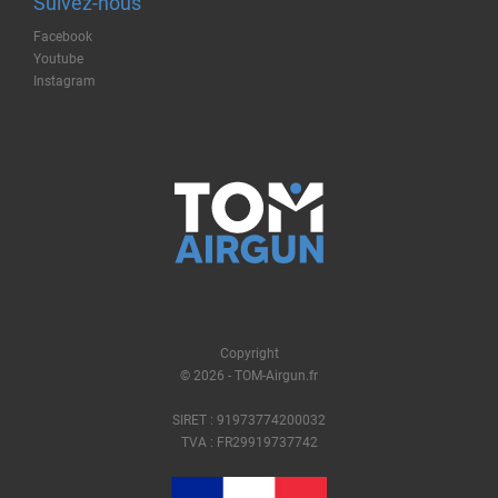
Suivez-nous
Facebook
Youtube
Instagram
Copyright
© 2026 - TOM-Airgun.fr
SIRET : 91973774200032
TVA : FR29919737742