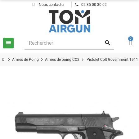
phone
Nous contacter
02 35 00 30 02
0
view_headline
search
chevron_right
chevron_right
chevron_right
Armes de Poing
Armes de poing CO2
Pistolet Colt Government 191