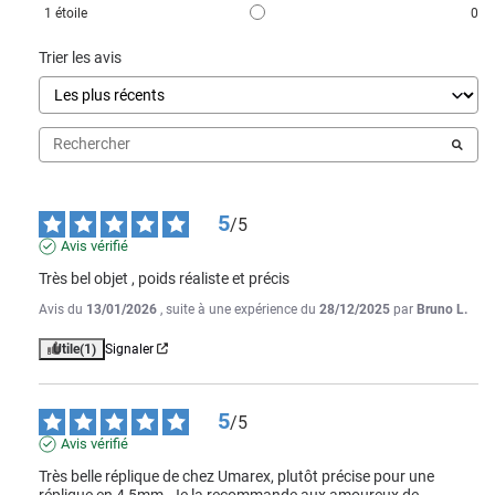
1
étoile
0
Trier les avis
5
/
5
Avis vérifié
Très bel objet , poids réaliste et précis
Avis du
13/01/2026
, suite à une expérience du
28/12/2025
par
Bruno L.
Utile
(1)
Signaler
5
/
5
Avis vérifié
Très belle réplique de chez Umarex, plutôt précise pour une 
réplique en 4,5mm. Je la recommande aux amoureux de 