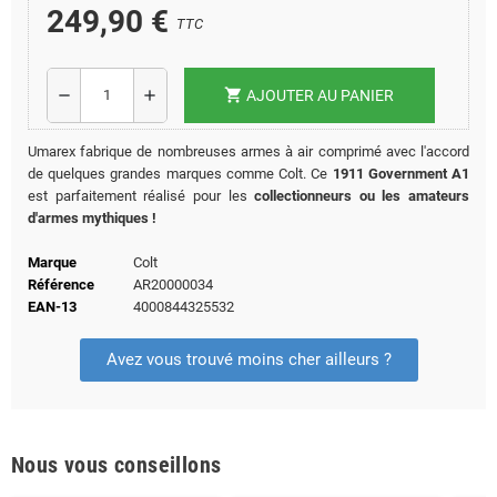
249,90 €
TTC
shopping_cart
remove
add
AJOUTER AU PANIER
Umarex fabrique de nombreuses armes à air comprimé avec l'accord
de quelques grandes marques comme Colt. Ce
1911 Government A1
est parfaitement réalisé pour les
collectionneurs ou les amateurs
d'armes mythiques !
Marque
Colt
Référence
AR20000034
EAN-13
4000844325532
Avez vous trouvé moins cher ailleurs ?
Nous vous conseillons