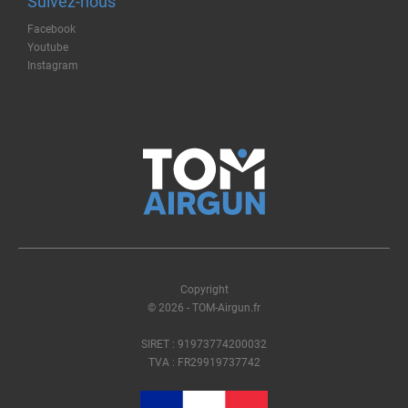
Suivez-nous
Facebook
Youtube
Instagram
Copyright
© 2026 - TOM-Airgun.fr
SIRET : 91973774200032
TVA : FR29919737742