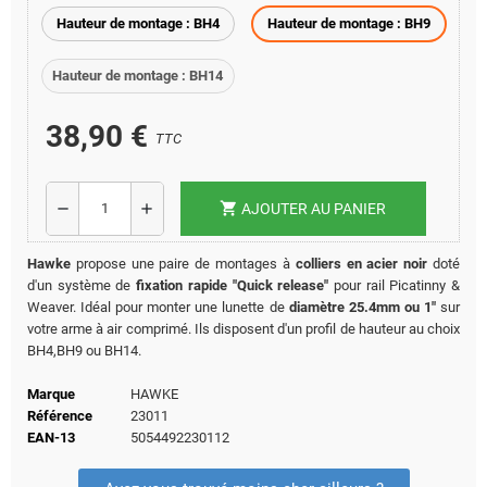
Hauteur de montage : BH4
Hauteur de montage : BH9
Hauteur de montage : BH14
38,90 €
TTC
shopping_cart
remove
add
AJOUTER AU PANIER
Hawke
propose une paire de montages à
colliers en acier noir
doté
d'un système de
fixation rapide "Quick release"
pour rail Picatinny &
Weaver. Idéal pour monter une lunette de
diamètre 25.4mm ou 1"
sur
votre arme à air comprimé. Ils disposent d'un profil de hauteur au choix
BH4,BH9 ou BH14.
Marque
HAWKE
Référence
23011
EAN-13
5054492230112