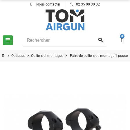
phone
Nous contacter
02 35 00 30 02
0
view_headline
search
chevron_right
chevron_right
chevron_right
Optiques
Colliers et montages
Paire de colliers de montage 1 pouce