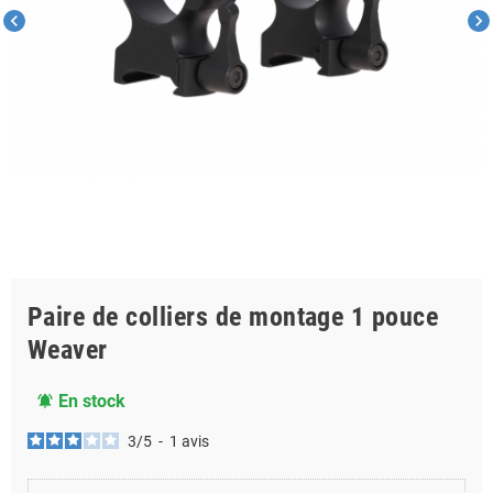
chevron_left
chevron_right
Paire de colliers de montage 1 pouce
Weaver
En stock
notifications_active
3
/
5
-
1
avis