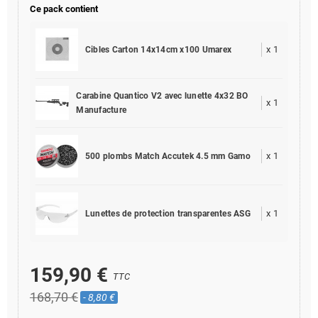
Ce pack contient
x
1
Cibles Carton 14x14cm x100 Umarex
Carabine Quantico V2 avec lunette 4x32 BO
x
1
Manufacture
x
1
500 plombs Match Accutek 4.5 mm Gamo
x
1
Lunettes de protection transparentes ASG
159,90 €
TTC
168,70 €
- 8,80 €