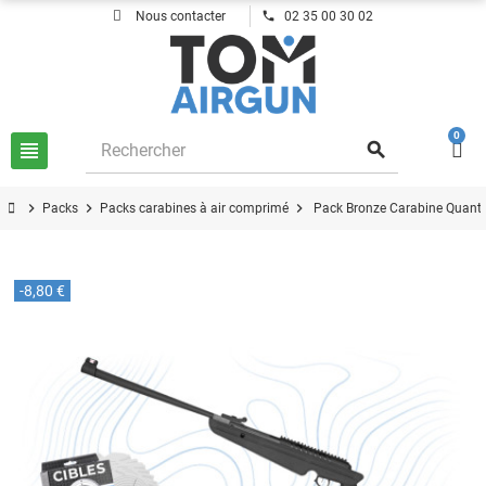
phone
Nous contacter
02 35 00 30 02
0
view_headline
search
chevron_right
chevron_right
chevron_right
Packs
Packs carabines à air comprimé
Pack Bronze Carabine Quant
-8,80 €