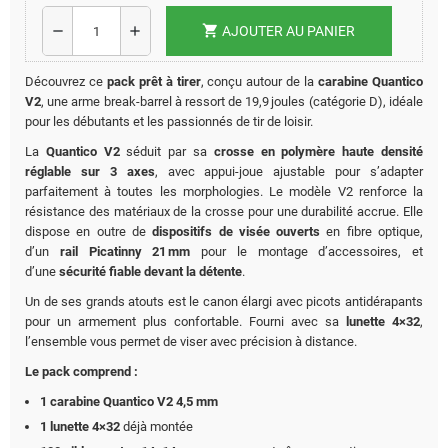
shopping_cart
remove
add
AJOUTER AU PANIER
Découvrez ce
pack prêt à tirer
, conçu autour de la
carabine Quantico
V2
, une arme break‑barrel à ressort de 19,9 joules (catégorie D), idéale
pour les débutants et les passionnés de tir de loisir
.
La
Quantico V2
séduit par sa
crosse en polymère haute densité
réglable sur 3 axes
, avec appui-joue ajustable pour s’adapter
parfaitement à toutes les morphologies. Le modèle V2 renforce la
résistance des matériaux de la crosse pour une durabilité accrue
.
Elle
dispose en outre de
dispositifs de visée ouverts
en fibre optique,
d’un
rail Picatinny 21 mm
pour le montage d’accessoires, et
d’une
sécurité fiable devant la détente
.
Un de ses grands atouts est le canon élargi avec picots antidérapants
pour un armement plus confortable. Fourni avec sa
lunette 4×32
,
l’ensemble vous permet de viser avec précision à distance.
Le pack comprend :
1 carabine Quantico V2 4,5 mm
1 lunette 4×32
déjà montée