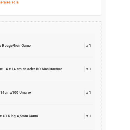
érales et la
x
1
ne Rouge/Noir Gamo
x
1
que 14 x 14 cm en acier BO Manufacture
x
1
4x14cm x100 Umarex
x
1
Fox GT Ring 4,5mm Gamo