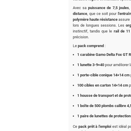
Avec sa
puissance de 7,5 joules
,
distance
, que ce soit pour
l’entra
polymère haute résistance
assure
lors de longues sessions. Les
or
instinctif, tandis que le
rail de 1
précision.
Le
pack comprend
:
1 carabine Gamo Delta Fox GT R
1 lunette 3-9×40
pour améliorer 
1 porte-cible conique 14×14 cm
100 cibles en carton 14×14 cm
p
1 housse de transport et de prot
1 boîte de 500 plombs calibre 4
1 paire de lunettes de protection
Ce
pack prêt à l’emploi
est idéal po