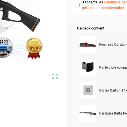
J'accepte les
conditions gén
politique de confidentialité
Ce pack contient
Fourreau Carabi
Porte cible coni
zoom_out_map
Cibles Carton 1
Carabine Delta 