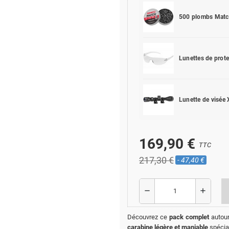
500 plombs Matc
Lunettes de prot
Lunette de visée
169,90 €
TTC
217,30 €
- 47,40 €
remove
add
Découvrez ce
pack complet
autour
carabine légère et maniable
spécia