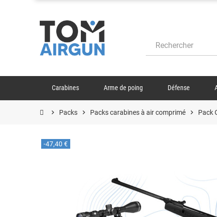
Carabines
Arme de poing
Défense
chevron_right
Packs
chevron_right
Packs carabines à air comprimé
chevron_right
Pack 
-47,40 €