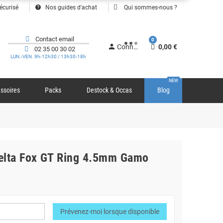
help
écurisé
Nos guides d'achat
Qui sommes-nous ?
Contact email
0
person
Connexion
0,00 €
02 35 00 30 02
LUN.-VEN. 9h-12h30 / 13h30-18h
NEW
ssoires
Packs
Destock & Occas
Blog
Delta Fox GT Ring 4.5mm Gamo
Prévenez-moi lorsque disponible