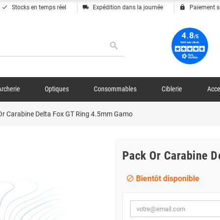
done
local_shipping
lock
Stocks en temps réel
Expédition dans la journée
Paiement s
search
Archerie
Optiques
Consommables
Ciblerie
Acce
Or Carabine Delta Fox GT Ring 4.5mm Gamo
Pack Or Carabine 
Bientôt disponible
block