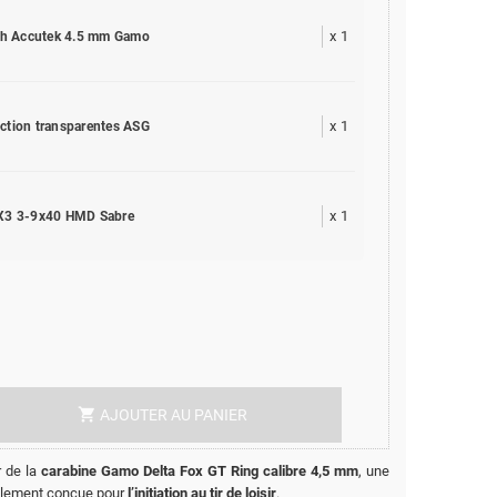
x
1
h Accutek 4.5 mm Gamo
x
1
ection transparentes ASG
x
1
 X3 3-9x40 HMD Sabre
shopping_cart
AJOUTER AU PANIER
 de la
carabine Gamo Delta Fox GT Ring calibre 4,5 mm
, une
lement conçue pour
l’initiation au tir de loisir
.